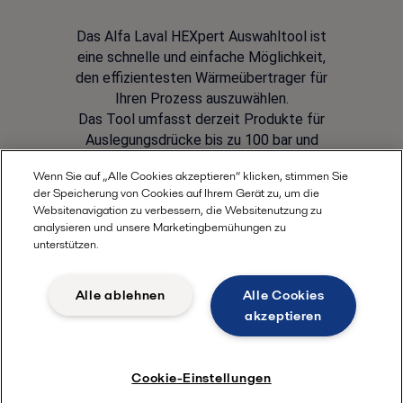
Das Alfa Laval HEXpert Auswahltool ist
eine schnelle und einfache Möglichkeit,
den effizientesten Wärmeübertrager für
Ihren Prozess auszuwählen.
Das Tool umfasst derzeit Produkte für
Auslegungsdrücke bis zu 100 bar und
Auslegungstemperaturen bis zu 450° C.
Wenn Sie auf „Alle Cookies akzeptieren“ klicken, stimmen Sie
der Speicherung von Cookies auf Ihrem Gerät zu, um die
Websitenavigation zu verbessern, die Websitenutzung zu
Hier beginnen
analysieren und unsere Marketingbemühungen zu
unterstützen.
Alle ablehnen
Alle Cookies
akzeptieren
Cookie-Einstellungen