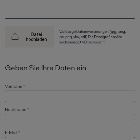
"Zulässige Dateierweiterungen (jpg, jpeg,
Datei
jpe, png, xlsx, pdf) Die Dateigröße sollte
hochladen
höchstens 20 MB betragen."
Geben Sie Ihre Daten ein
Vorname *
Nachname *
E-Mail *