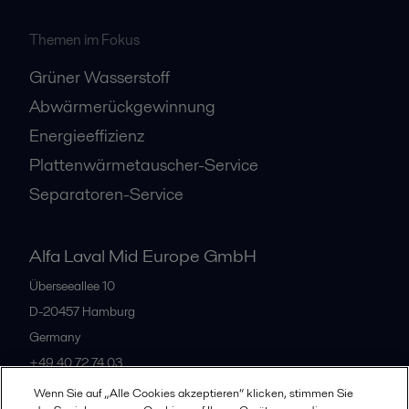
Themen im Fokus
Grüner Wasserstoff
Abwärmerückgewinnung
Energieeffizienz
Plattenwärmetauscher-Service
Separatoren-Service
Alfa Laval Mid Europe GmbH
Überseeallee 10
D-20457 Hamburg
Germany
+49 40 72 74 03
Wenn Sie auf „Alle Cookies akzeptieren“ klicken, stimmen Sie