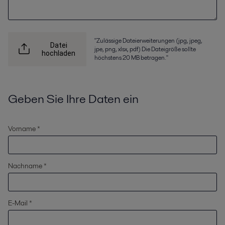
"Zulässige Dateierweiterungen (jpg, jpeg,
Datei
jpe, png, xlsx, pdf) Die Dateigröße sollte
hochladen
höchstens 20 MB betragen."
Geben Sie Ihre Daten ein
Vorname *
Nachname *
E-Mail *