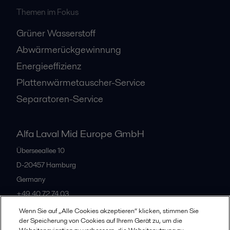
Themen im Fokus
Grüner Wasserstoff
Abwärmerückgewinnung
Energieeffizienz
Plattenwärmetauscher-Service
Separatoren-Service
Alfa Laval Mid Europe GmbH
Überseeallee 10
D-20457 Hamburg
Germany
+49 40 72 74 03
Wenn Sie auf „Alle Cookies akzeptieren“ klicken, stimmen Sie
der Speicherung von Cookies auf Ihrem Gerät zu, um die
Alle Büros