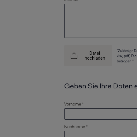
"Zulässige D
Datei
xlsx, pdf) D
hochladen
betragen."
Geben Sie Ihre Daten 
Vorname *
Nachname *