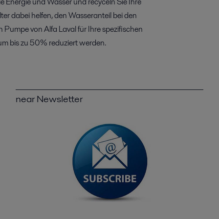
e Energie und Wasser und recyceln Sie Ihre
er dabei helfen, den Wasseranteil bei den
n Pumpe von Alfa Laval für Ihre spezifischen
um bis zu 50% reduziert werden.
near Newsletter