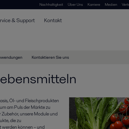
Nachhaltigkeit
Über Uns
Karriere
Medien
Vert
rvice & Support
Kontakt
nwendungen
Kontaktieren Sie uns
Lebensmitteln
asis, Öl- und Fleischprodukten
, um am Puls der Märkte zu
r Zubehör, unsere Module und
kte, die zu
rt werden können – und