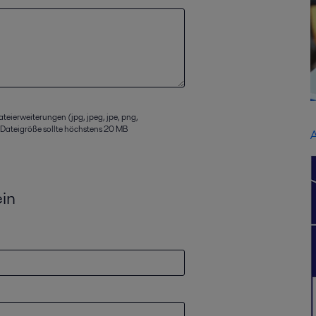
ateierweiterungen (jpg, jpeg, jpe, png,
ie Dateigröße sollte höchstens 20 MB
A
ein