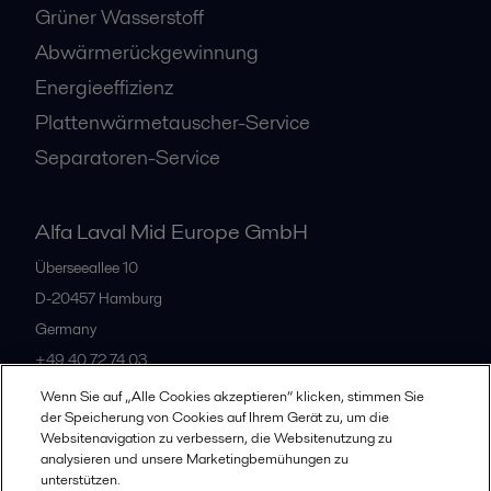
Grüner Wasserstoff
Abwärmerückgewinnung
Energieeffizienz
Plattenwärmetauscher-Service
Separatoren-Service
Alfa Laval Mid Europe GmbH
Überseeallee 10
D-20457 Hamburg
Germany
+49 40 72 74 03
Wenn Sie auf „Alle Cookies akzeptieren“ klicken, stimmen Sie
der Speicherung von Cookies auf Ihrem Gerät zu, um die
Alle Büros
Websitenavigation zu verbessern, die Websitenutzung zu
analysieren und unsere Marketingbemühungen zu
unterstützen.