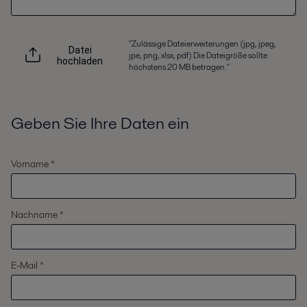
"Zulässige Dateierweiterungen (jpg, jpeg,
Datei
jpe, png, xlsx, pdf) Die Dateigröße sollte
hochladen
höchstens 20 MB betragen."
Geben Sie Ihre Daten ein
Vorname *
Nachname *
E-Mail *