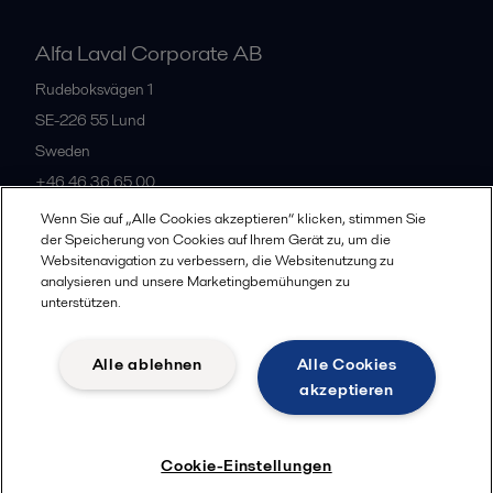
Alfa Laval Corporate AB
Rudeboksvägen 1
SE-226 55
Lund
Sweden
+46 46 36 65 00
Wenn Sie auf „Alle Cookies akzeptieren“ klicken, stimmen Sie
der Speicherung von Cookies auf Ihrem Gerät zu, um die
All offices
Websitenavigation zu verbessern, die Websitenutzung zu
analysieren und unsere Marketingbemühungen zu
unterstützen.
Privacy policy
Cookies policy
Community guidelines
Alle ablehnen
Alle Cookies
Legal terms and conditions
akzeptieren
Follow us
Cookie-Einstellungen
© 2015-2026, ALFA LAVAL