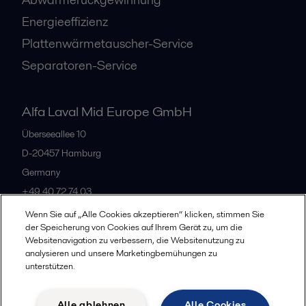
Energieeffizienz
Plattenwärmetauscher-Service
Separatoren-Service
Alfa Laval Mid Europe GmbH
Überseeallee 10
D-20457 Hamburg
Germany
+49 40 72 74 03
Wenn Sie auf „Alle Cookies akzeptieren“ klicken, stimmen Sie
der Speicherung von Cookies auf Ihrem Gerät zu, um die
Alle Büros
Websitenavigation zu verbessern, die Websitenutzung zu
analysieren und unsere Marketingbemühungen zu
unterstützen.
Datenschutz
Cookie-Richtlinien
Impressum
Alle ablehnen
Alle Cookies