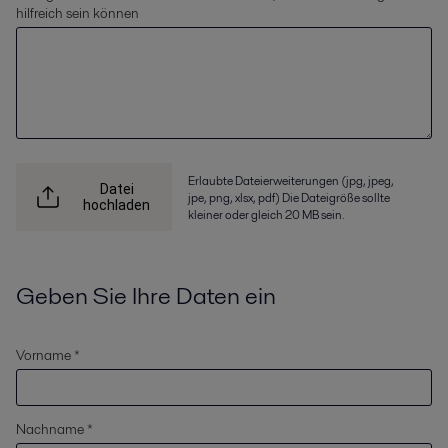
hilfreich sein können
Erlaubte Dateierweiterungen (jpg, jpeg,
Datei
jpe, png, xlsx, pdf) Die Dateigröße sollte
hochladen
kleiner oder gleich 20 MB sein.
Geben Sie Ihre Daten ein
Vorname *
Nachname *