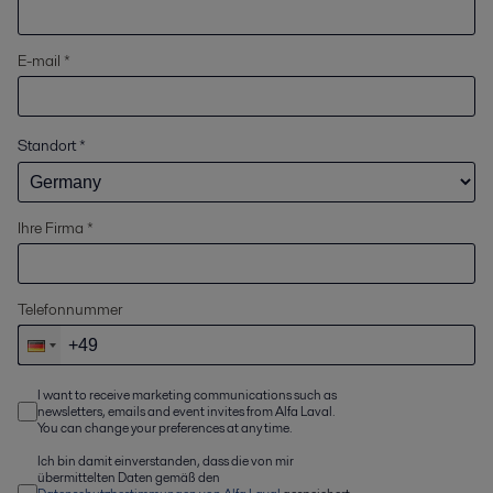
E-mail *
Standort
*
Ihre Firma *
Telefonnummer
I want to receive marketing communications such as
newsletters, emails and event invites from Alfa Laval.
You can change your preferences at any time.
Ich bin damit einverstanden, dass die von mir
übermittelten Daten gemäß den