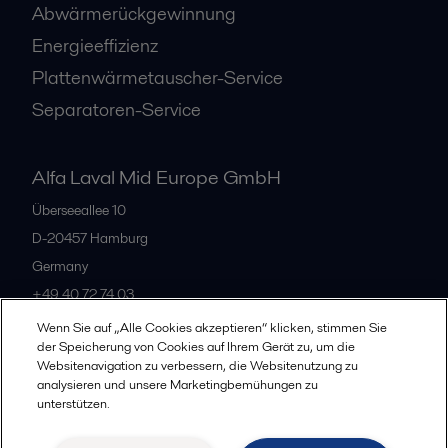
Abwärmerückgewinnung
Energieeffizienz
Plattenwärmetauscher-Service
Separatoren-Service
Alfa Laval Mid Europe GmbH
Überseeallee 10
D-20457 Hamburg
Germany
+49 40 72 74 03
Wenn Sie auf „Alle Cookies akzeptieren“ klicken, stimmen Sie
der Speicherung von Cookies auf Ihrem Gerät zu, um die
Alle Büros
Websitenavigation zu verbessern, die Websitenutzung zu
analysieren und unsere Marketingbemühungen zu
unterstützen.
Datenschutz
Cookie-Richtlinien
Impressum