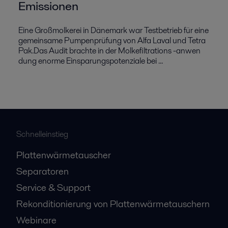
Emissionen
Eine Großmolkerei in Dänemark war Testbetrieb für eine
gemeinsame Pumpenprüfung von Alfa Laval und Tetra
Pak.Das Audit brachte in der Molkefiltrations -anwen
dung enorme Einsparungspotenziale bei ...
Schnelleinstieg
Plattenwärmetauscher
Separatoren
Service & Support
Rekonditionierung von Plattenwärmetauschern
Webinare