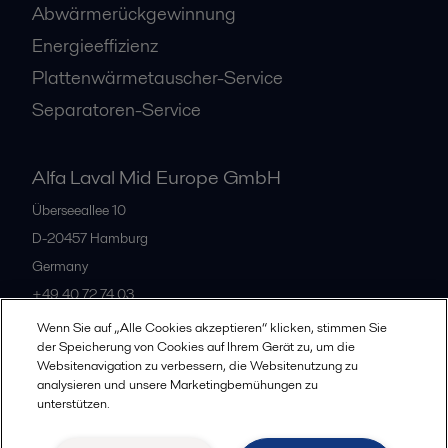
Abwärmerückgewinnung
Energieeffizienz
Plattenwärmetauscher-Service
Separatoren-Service
Alfa Laval Mid Europe GmbH
Überseeallee 10
D-20457 Hamburg
Germany
+49 40 72 74 03
Wenn Sie auf „Alle Cookies akzeptieren“ klicken, stimmen Sie
der Speicherung von Cookies auf Ihrem Gerät zu, um die
Alle Büros
Websitenavigation zu verbessern, die Websitenutzung zu
analysieren und unsere Marketingbemühungen zu
unterstützen.
Datenschutz
Cookie-Richtlinien
Impressum