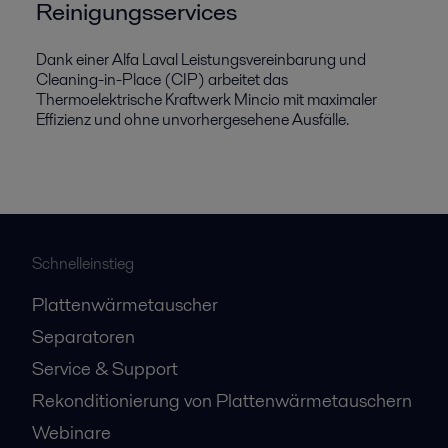
Reinigungsservices
Dank einer Alfa Laval Leistungsvereinbarung und
Cleaning-in-Place (CIP) arbeitet das
Thermoelektrische Kraftwerk Mincio mit maximaler
Effizienz und ohne unvorhergesehene Ausfälle.
Schnelleinstieg
Plattenwärmetauscher
Separatoren
Service & Support
Rekonditionierung von Plattenwärmetauschern
Webinare