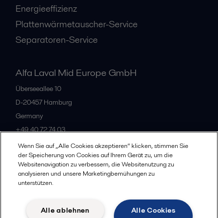
Energieeffizienz
Plattenwärmetauscher-Service
Separatoren-Service
Alfa Laval Mid Europe GmbH
Überseeallee 10
D-20457 Hamburg
Germany
+49 40 72 74 03
Wenn Sie auf „Alle Cookies akzeptieren“ klicken, stimmen Sie
der Speicherung von Cookies auf Ihrem Gerät zu, um die
Alle Büros
Websitenavigation zu verbessern, die Websitenutzung zu
analysieren und unsere Marketingbemühungen zu
unterstützen.
Datenschutz
Cookie-Richtlinien
Impressum
Alle ablehnen
Alle Cookies
Legal terms and conditions