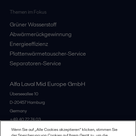
Themen im Fokus
Grüner Wasserstoff
Abwärmerückgewinnung
Energieeffizienz
Plattenwärmetauscher-Service
Separatoren-Service
Alfa Laval Mid Europe GmbH
Überseeallee 10
D-20457 Hamburg
Germany
+49 40 72 74 03
Wenn Sie auf „Alle Cookies akzeptieren“ klicken, stimmen Sie
der Speicherung von Cookies auf Ihrem Gerät zu, um die