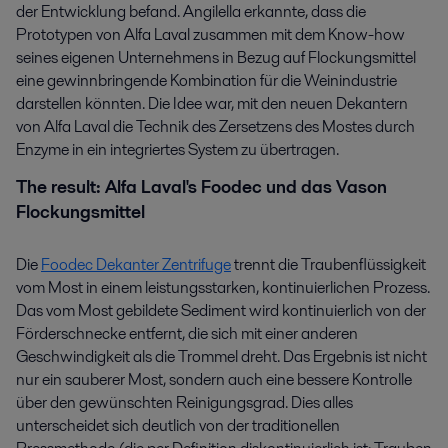
der Entwicklung befand. Angilella erkannte, dass die
Prototypen von Alfa Laval zusammen mit dem Know-how
seines eigenen Unternehmens in Bezug auf Flockungsmittel
eine gewinnbringende Kombination für die Weinindustrie
darstellen könnten. Die Idee war, mit den neuen Dekantern
von Alfa Laval die Technik des Zersetzens des Mostes durch
Enzyme in ein integriertes System zu übertragen.
The result: Alfa Laval's Foodec und das Vason
Flockungsmittel
Die
Foodec Dekanter Zentrifuge
trennt die Traubenflüssigkeit
vom Most in einem leistungsstarken, kontinuierlichen Prozess.
Das vom Most gebildete Sediment wird kontinuierlich von der
Förderschnecke entfernt, die sich mit einer anderen
Geschwindigkeit als die Trommel dreht. Das Ergebnis ist nicht
nur ein sauberer Most, sondern auch eine bessere Kontrolle
über den gewünschten Reinigungsgrad. Dies alles
unterscheidet sich deutlich von der traditionellen