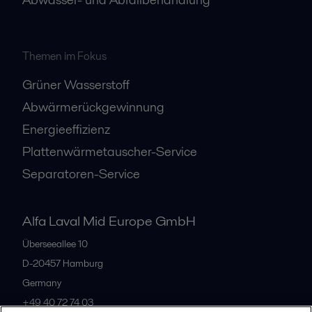
Themen im Fokus
Grüner Wasserstoff
Abwärmerückgewinnung
Energieeffizienz
Plattenwärmetauscher-Service
Separatoren-Service
Alfa Laval Mid Europe GmbH
Überseeallee 10
D-20457 Hamburg
Germany
+49 40 72 74 03