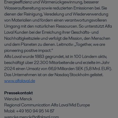
Energieeffizienz und Wärmerückgewinnung, besserer
Wasseraufbereitung sowie reduzierten Emissionen bei. Sie
dienen der Reinigung, Veredelung und Wiederverwendung
von Materialien und fördern einen verantwortungsvolleren
Umgang mit den natürlichen Ressourcen. So unterstützt Alfa
Laval Kunden bei der Erreichung ihrer Geschäfts- und
Nachhaltigkeitsziele und verfolgt die Mission, den Menschen
und dem Planeten zu dienen. Leitmotiv: „Together, we are
pioneering positive impact.“
Alfa Laval wurde 1883 gegründet, ist in 100 Ländern aktiv,
beschäftigt über 22.300 Mitarbeitende und erzielte im Jahr
2024 einen Umsatz von 66,9 Milliarden SEK (5,8 Mrd. EUR).
Das Unternehmen ist an der Nasdaq Stockholm gelistet.
www.alfalaval.de
Pressekontakt
Wencke Menck
Regional Communication Alfa Laval Mid Europe
Mobil: +49 160 94 95 14 87
wencke.menck@alfalaval.com