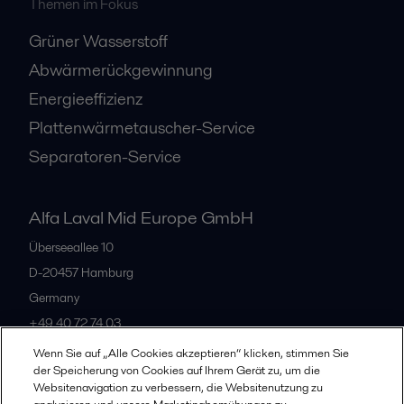
Themen im Fokus
Grüner Wasserstoff
Abwärmerückgewinnung
Energieeffizienz
Plattenwärmetauscher-Service
Separatoren-Service
Alfa Laval Mid Europe GmbH
Überseeallee 10
D-20457 Hamburg
Germany
+49 40 72 74 03
Wenn Sie auf „Alle Cookies akzeptieren“ klicken, stimmen Sie
der Speicherung von Cookies auf Ihrem Gerät zu, um die
Alle Büros
Websitenavigation zu verbessern, die Websitenutzung zu