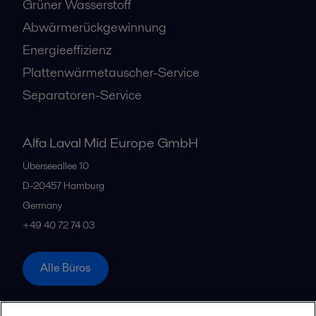
Grüner Wasserstoff
Abwärmerückgewinnung
Energieeffizienz
Plattenwärmetauscher-Service
Separatoren-Service
Alfa Laval Mid Europe GmbH
Überseeallee 10
D-20457 Hamburg
Germany
+49 40 72 74 03
Alle Büros