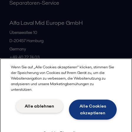
Separatoren-Service
Alfa Laval Mid Europe GmbH
Überseeallee 10
D-20457 Hamburg
Germany
+49 40 72 74 03
Wenn Sie auf „Alle Cookies akzeptieren“ klicken, stimmen Sie
der Speicherung von Cookies auf Ihrem Gerät zu, um die
Alle Büros
Websitenavigation zu verbessern, die Websitenutzung zu
analysieren und unsere Marketingbemühungen zu
unterstützen.
Datenschutz
Cookie-Richtlinien
Impressum
Alle ablehnen
Alle Cookies
Legal terms and conditions
akzeptieren
Folgen