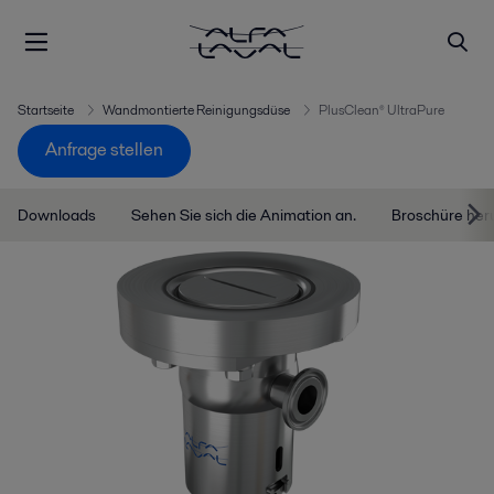
Startseite
Wandmontierte Reinigungsdüse
PlusClean® UltraPure
Anfrage stellen
Downloads
Sehen Sie sich die Animation an.
Broschüre her