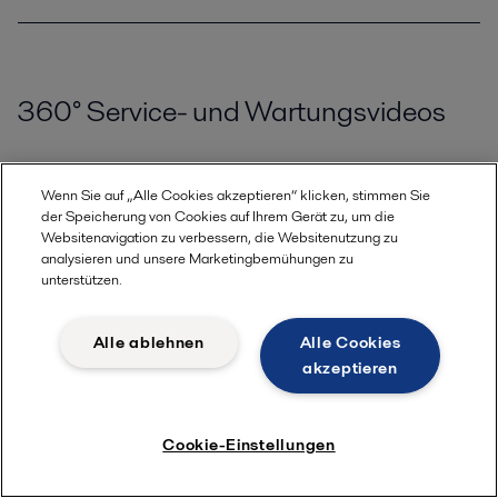
360° Service- und Wartungsvideos
So montieren Sie die Alfa Laval
Wenn Sie auf „Alle Cookies akzeptieren“ klicken, stimmen Sie
der Speicherung von Cookies auf Ihrem Gerät zu, um die
PlusClean®-Reinigungsdüse
Websitenavigation zu verbessern, die Websitenutzung zu
analysieren und unsere Marketingbemühungen zu
unterstützen.
Alle ablehnen
Alle Cookies
akzeptieren
Cookie-Einstellungen