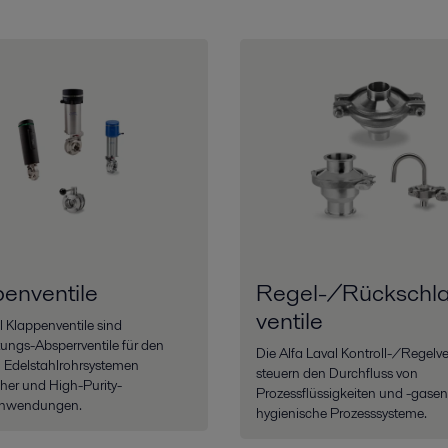
enventile
Regel-/Rückschl
ventile
l Klappenventile sind
ungs-Absperrventile für den
Die Alfa Laval Kontroll-/Regelve
n Edelstahlrohrsystemen
steuern den Durchfluss von
her und High-Purity-
Prozessflüssigkeiten und -gase
anwendungen.
hygienische Prozesssysteme.