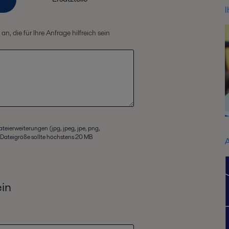
I
, die für Ihre Anfrage hilfreich sein
ateierweiterungen (jpg, jpeg, jpe, png,
ie Dateigröße sollte höchstens 20 MB
A
ein