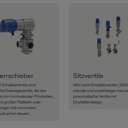
errschieber
Sitzventile
l Schieberventile sind
Alfa Laval Einzelsitzventile (SSV
he Dreiwegeventile, die den
robuste und zuverlässige manue
ss von hochviskosen Produkten,
pneumatische Ventile mit
t großen Partikeln oder
Einplattendesign.
ngen mit minimalem
ust sicher steuern.