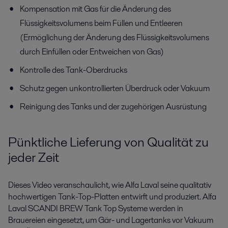
Kompensation mit Gas für die Änderung des
Flüssigkeitsvolumens beim Füllen und Entleeren
(Ermöglichung der Änderung des Flüssigkeitsvolumens
durch Einfüllen oder Entweichen von Gas)
Getränkeverarbeitung
Kontrolle des Tank-Oberdrucks
Schutz gegen unkontrollierten Überdruck oder Vakuum
Möchten Sie den Energie- und Wasserverbrauch senken und gleichzeitig
die Hygiene und Produktqualität verbessern? Alfa Laval
Reinigung des Tanks und der zugehörigen Ausrüstung
Getränkeanlagen und Verarbeitungslösungen können Ihnen dabei
helfen.
Pünktliche Lieferung von Qualität zu
jeder Zeit
Dieses Video veranschaulicht, wie Alfa Laval seine qualitativ
hochwertigen Tank-Top-Platten entwirft und produziert. Alfa
Laval SCANDI BREW Tank Top Systeme werden in
Brauereien eingesetzt, um Gär- und Lagertanks vor Vakuum