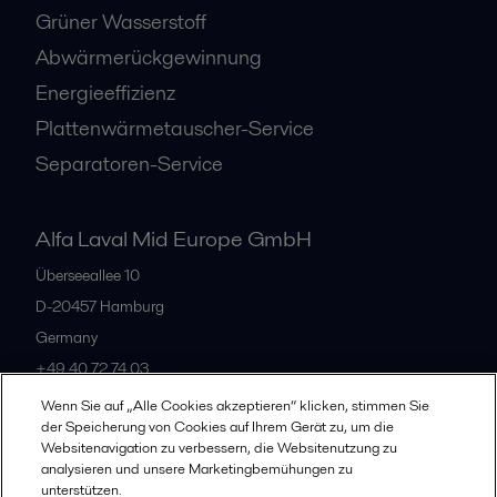
Grüner Wasserstoff
Abwärmerückgewinnung
Energieeffizienz
Plattenwärmetauscher-Service
Separatoren-Service
Alfa Laval Mid Europe GmbH
Überseeallee 10
D-20457 Hamburg
Germany
+49 40 72 74 03
Wenn Sie auf „Alle Cookies akzeptieren“ klicken, stimmen Sie
der Speicherung von Cookies auf Ihrem Gerät zu, um die
Alle Büros
Websitenavigation zu verbessern, die Websitenutzung zu
analysieren und unsere Marketingbemühungen zu
unterstützen.