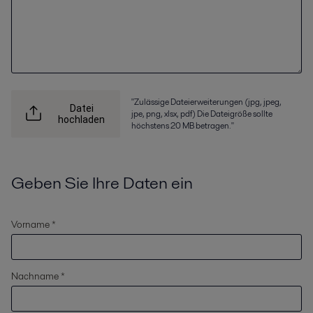
"Zulässige Dateierweiterungen (jpg, jpeg,
Datei
jpe, png, xlsx, pdf) Die Dateigröße sollte
hochladen
höchstens 20 MB betragen."
Geben Sie Ihre Daten ein
Vorname *
Nachname *