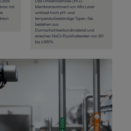
 Laval
Das Umkehrosmose-(RO)-
bran mit
Membransortiment von Alfa Laval
ie
umfasst hoch pH- und
uktion
temperaturbeständige Typen. Sie
bestehen aus
Dünnschichtverbundmaterial und
erreichen NaCl-Rückhalteraten von 90
bis ≥98 %.