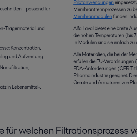
Pilotanwendungen
eingesetzt,
geschnitten – passend für
Membrantrennprozessen zu be
Membranmodulen
für den indu
en-Trägermaterial und
Alfa Laval bietet eine breite
die hohen Temperaturen (bis 7
In Modulen sind sie einfach zu 
sse: Konzentration,
Alle Materialien, die bei der 
ycling und Aufwertung
erfüllen die EU-Verordnunge
Nanofiltration,
FDA-Anforderungen (CFR Title 
Pharmaindustrie geeignet. Die
Geräte und Armaturen wie Pl
atz in Lebensmittel-,
 für welchen Filtrationsprozess