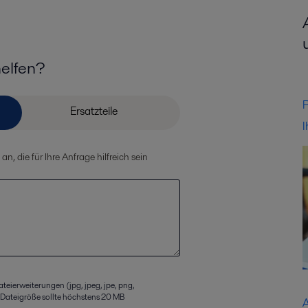
helfen?
P
I
, die für Ihre Anfrage hilfreich sein
ateierweiterungen (jpg, jpeg, jpe, png,
ie Dateigröße sollte höchstens 20 MB
A