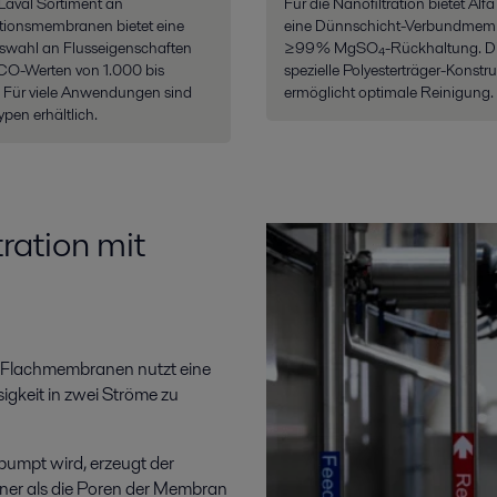
Laval Sortiment an
Für die Nanofiltration bietet Alfa
rationsmembranen bietet eine
eine Dünnschicht-Verbundmem
swahl an Flusseigenschaften
≥99 % MgSO₄-Rückhaltung. D
O-Werten von 1.000 bis
spezielle Polyesterträger-Konstr
 Für viele Anwendungen sind
ermöglicht optimale Reinigung.
ypen erhältlich.
ration mit
t Flachmembranen nutzt eine
igkeit in zwei Ströme zu
pumpt wird, erzeugt der
iner als die Poren der Membran