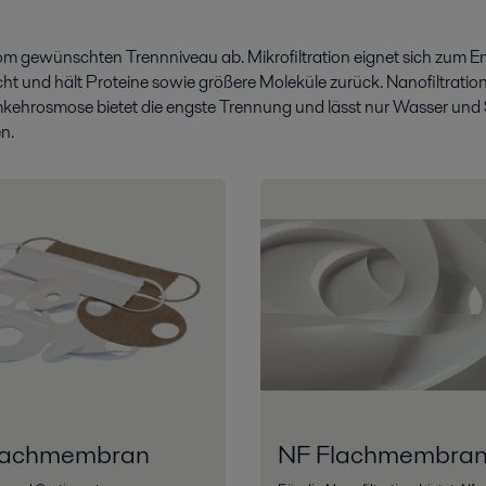
om gewünschten Trennniveau ab. Mikrofiltration eignet sich zum E
ht und hält Proteine sowie größere Moleküle zurück. Nanofiltration
kehrosmose bietet die engste Trennung und lässt nur Wasser und 
n.
lachmembran
NF Flachmembra