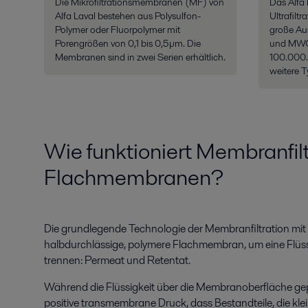
Die Mikrofiltrationsmembranen (MF) von
Das Alfa 
Alfa Laval bestehen aus Polysulfon-
Ultrafilt
Polymer oder Fluorpolymer mit
große Au
Porengrößen von 0,1 bis 0,5 µm. Die
und MWC
Membranen sind in zwei Serien erhältlich.
100.000.
weitere T
Wie funktioniert Membranfilt
Flachmembranen?
Die grundlegende Technologie der Membranfiltration mi
halbdurchlässige, polymere Flachmembran, um eine Flüss
trennen: Permeat und Retentat.
Während die Flüssigkeit über die Membranoberfläche ge
positive transmembrane Druck, dass Bestandteile, die kle