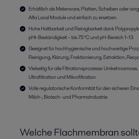
Erhältlich als Meterware, Platten, Scheiben oder vor
Alfa Laval Module und einfach zu ersetzen.
Hohe Haltbarkeit und Reinigbarkeit dank Polypropyl
pHt-Beständigkeit – bis 75 °C und pH-Bereich 1–13
Geeignet für hochhygienische und hochwertige Proze
Reinigung, Klärung, Fraktionierung, Extraktion, Rec
Vielseitig für alle Filtrationsprozesse: Umkehrosmose, 
Ultrafiltration und Mikrofiltration
Volle regulatorische Konformität für den sicheren Eins
Milch-, Biotech- und Pharmaindustrie
Welche Flachmembran sollte