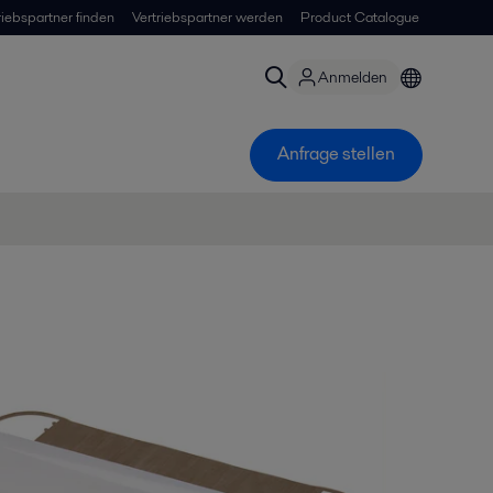
riebspartner finden
Vertriebspartner werden
Product Catalogue
Anmelden
Anfrage stellen