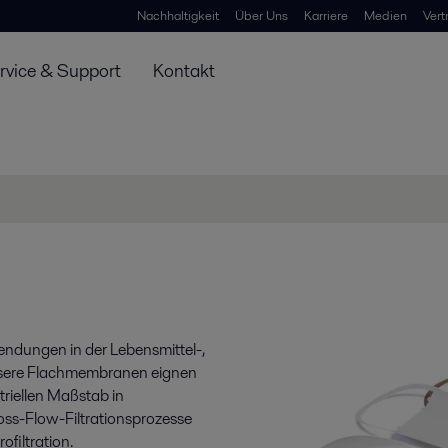
Nachhaltigkeit
Über Uns
Karriere
Medien
Vert
rvice & Support
Kontakt
endungen in der Lebensmittel-,
Unsere Flachmembranen eignen
triellen Maßstab in
ss-Flow-Filtrationsprozesse
ofiltration.