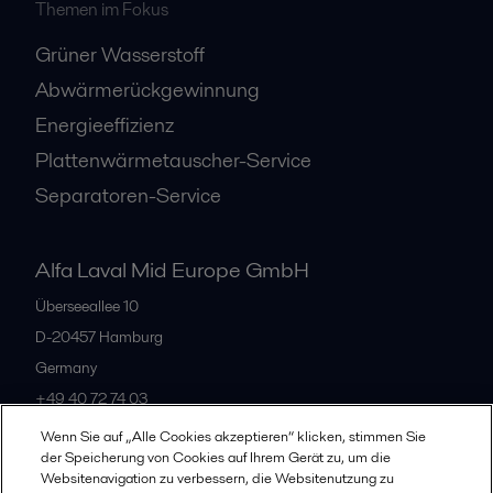
Themen im Fokus
Grüner Wasserstoff
Abwärmerückgewinnung
Energieeffizienz
Plattenwärmetauscher-Service
Separatoren-Service
Alfa Laval Mid Europe GmbH
Überseeallee 10
D-20457 Hamburg
Germany
+49 40 72 74 03
Wenn Sie auf „Alle Cookies akzeptieren“ klicken, stimmen Sie
der Speicherung von Cookies auf Ihrem Gerät zu, um die
Alle Büros
Websitenavigation zu verbessern, die Websitenutzung zu