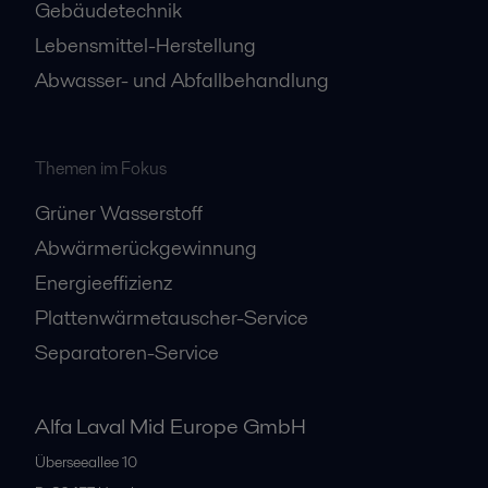
Gebäudetechnik
Lebensmittel-Herstellung
Abwasser- und Abfallbehandlung
Öl und Gas
Öl- und Gasbetriebe drehen sich um die kontinuierliche Optimierung der
Themen im Fokus
Prozessleistung bei gleichzeitiger Sicherheit für Menschen und Umwelt.
Grüner Wasserstoff
Abwärmerückgewinnung
Energieeffizienz
Plattenwärmetauscher-Service
Separatoren-Service
Alfa Laval Mid Europe GmbH
Überseeallee 10