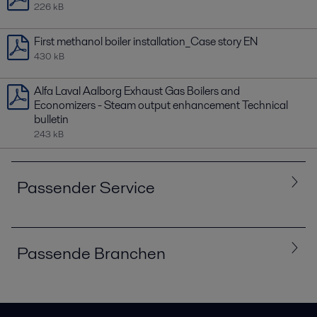
226 kB
First methanol boiler installation_Case story EN
430 kB
Alfa Laval Aalborg Exhaust Gas Boilers and
Economizers - Steam output enhancement Technical
bulletin
243 kB
Passender Service
Alle
Support
Passende Branchen
Alle
Energie
Marine und Transporte