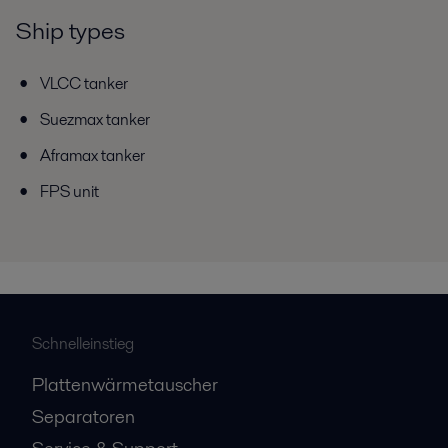
Ship types
VLCC tanker
Suezmax tanker
Aframax tanker
FPS unit
Schnelleinstieg
Plattenwärmetauscher
Separatoren