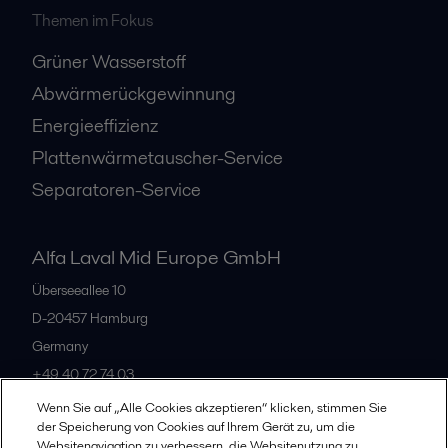
Themen im Fokus
Grüner Wasserstoff
Abwärmerückgewinnung
Energieeffizienz
Plattenwärmetauscher-Service
Separatoren-Service
Alfa Laval Mid Europe GmbH
Überseeallee 10
D-20457 Hamburg
Germany
+49 40 72 74 03
Wenn Sie auf „Alle Cookies akzeptieren“ klicken, stimmen Sie
der Speicherung von Cookies auf Ihrem Gerät zu, um die
Alle Büros
Websitenavigation zu verbessern, die Websitenutzung zu