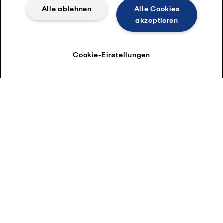
Alle ablehnen
Alle Cookies
akzeptieren
Cookie-Einstellungen
Lernen Sie das gesamte Gas-
Flüssigkeits-Portfolio kennen
Möchten Sie mehr über das einzigartige Angebot
der Gas-Flüssigkeits-Technologie für Ihr
Unternehmen erfahren? Informieren Sie sich über
relevante Anwendungen und erhalten Sie
technische Spezifikationen, indem Sie unsere