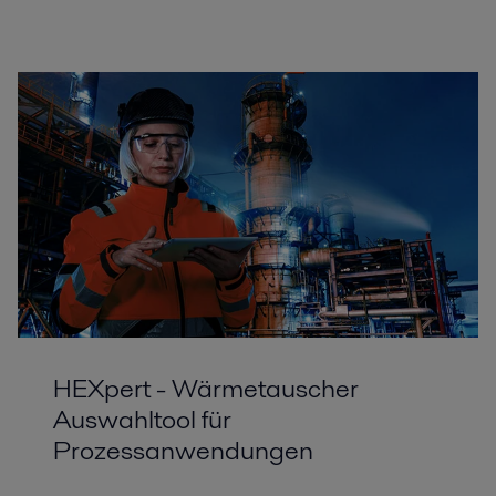
Alle
Chemikalien
Energie
Gebäudetechnik
Maschinenanlagen
HEXpert - Wärmetauscher
Düngemittel
Auswahltool für
Die Senkung des Energieverbrauchs und der Umweltbelastung bei
Prozessanwendungen
gleichzeitiger Steigerung von Betriebszeit und Bodenerträgen erfordert
umfassende Expertise, Ausrüstung und Serviceleistungen.