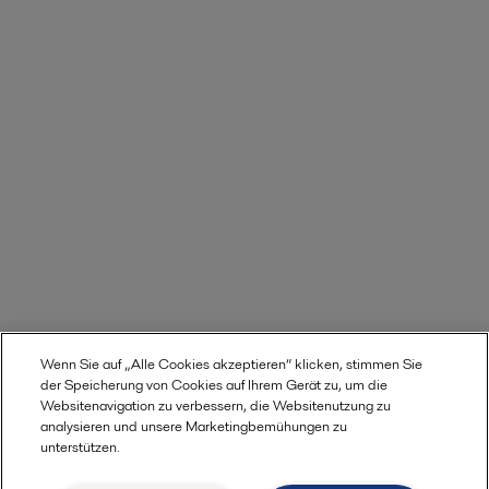
Anwenderbericht zu wasserstoffbasierten
Wenn Sie auf „Alle Cookies akzeptieren“ klicken, stimmen Sie
Brennstoffzellen lesen
der Speicherung von Cookies auf Ihrem Gerät zu, um die
Websitenavigation zu verbessern, die Websitenutzung zu
analysieren und unsere Marketingbemühungen zu
unterstützen.