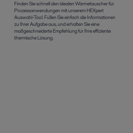
Finden Sie schnell den idealen Wärmetauscher für
Prozessanwendungen mit unserem HEXpert
Auswahl-Tool. Füllen Sie einfach die Informationen
zu Ihrer Aufgabe aus, und erhalten Sie eine
maßgeschneiderte Empfehlung für Ihre effiziente
thermische Lösung.
Erneuerbare Energien
Erneuerbare Energieerzeugung fördert die nachhaltige Entwicklung
durch eine nachhaltige Energieversorgung. Die Ausrüstung und
Kompetenz von Alfa Laval trägt zu einer kohlenstoffarmen Zukunft bei.