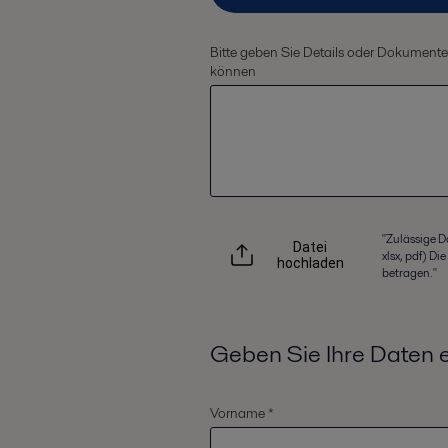
Bitte geben Sie Details oder Dokumente an
können
"Zulässige D
Datei
xlsx, pdf) D
hochladen
betragen."
Geben Sie Ihre Daten 
Vorname *