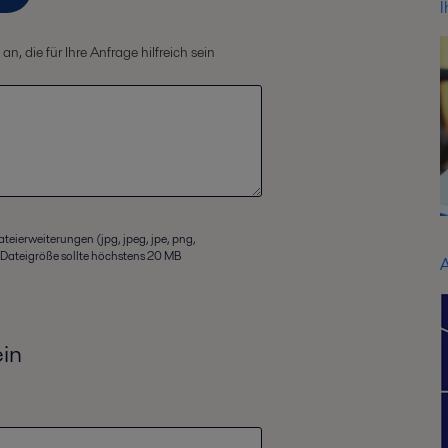
I
, die für Ihre Anfrage hilfreich sein
ateierweiterungen (jpg, jpeg, jpe, png,
ie Dateigröße sollte höchstens 20 MB
A
ein