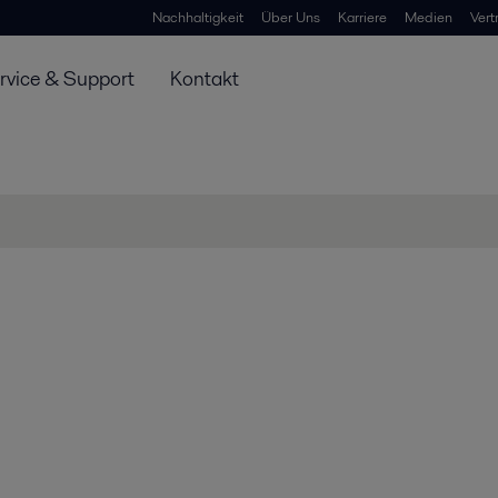
Nachhaltigkeit
Über Uns
Karriere
Medien
Vert
rvice & Support
Kontakt