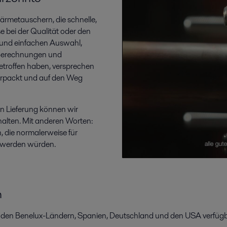
wärmetauschern, die schnelle,
e bei der Qualität oder den
 und einfachen Auswahl,
uf Berechnungen und
etroffen haben, versprechen
verpackt und auf den Weg
n Lieferung können wir
halten. Mit anderen Worten:
, die normalerweise für
t werden würden.
n
en, den Benelux-Ländern, Spanien, Deutschland und den USA verfüg