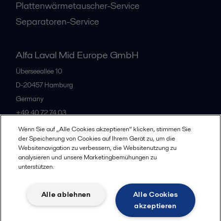
Plattenwärmetauscher-Service
Separatoren-Service
Alfa Laval Mid Europe GmbH
Überseeallee 10
D-20457 Hamburg
Germany
+49 40 72 74 03
Wenn Sie auf „Alle Cookies akzeptieren“ klicken, stimmen Sie
der Speicherung von Cookies auf Ihrem Gerät zu, um die
Alle Büros
Websitenavigation zu verbessern, die Websitenutzung zu
analysieren und unsere Marketingbemühungen zu
unterstützen.
Datenschutz
Cookie-Richtlinien
Impressum
Alle ablehnen
Alle Cookies
Legal terms and conditions
akzeptieren
Folgen