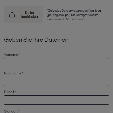
"Zulässige Dateierweiterungen (jpg, jpeg,
Datei
jpe, png, xlsx, pdf) Die Dateigröße sollte
hochladen
höchstens 20 MB betragen."
Geben Sie Ihre Daten ein
Vorname *
Nachname *
E-Mail *
Standort
*