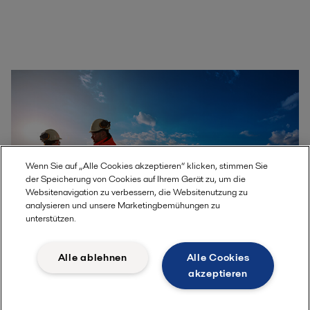
Wenn Sie auf „Alle Cookies akzeptieren“ klicken, stimmen Sie
der Speicherung von Cookies auf Ihrem Gerät zu, um die
Websitenavigation zu verbessern, die Websitenutzung zu
analysieren und unsere Marketingbemühungen zu
unterstützen.
Alle ablehnen
Alle Cookies
HEXpert-Auswahltool
akzeptieren
Finden Sie im Handumdrehen den perfekten