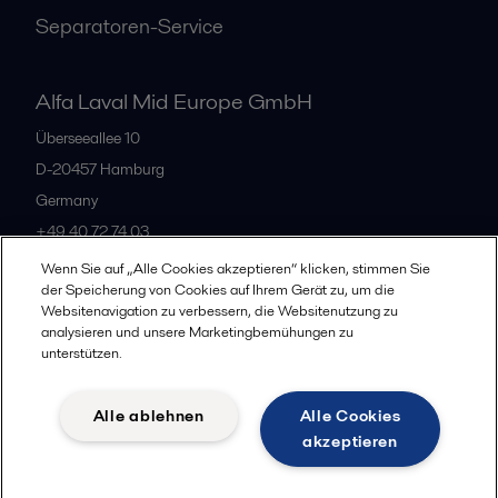
Separatoren-Service
Alfa Laval Mid Europe GmbH
Überseeallee 10
D-20457 Hamburg
Germany
+49 40 72 74 03
Wenn Sie auf „Alle Cookies akzeptieren“ klicken, stimmen Sie
der Speicherung von Cookies auf Ihrem Gerät zu, um die
Alle Büros
Websitenavigation zu verbessern, die Websitenutzung zu
analysieren und unsere Marketingbemühungen zu
unterstützen.
Datenschutz
Cookie-Richtlinien
Impressum
Alle ablehnen
Alle Cookies
Legal terms and conditions
akzeptieren
Folgen