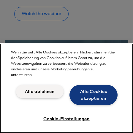
Watch the webinar
Wenn Sie auf „Alle Cookies akzeptieren“ klicken, stimmen Sie
der Speicherung von Cookies auf Ihrem Gerät zu, um die
Websitenavigation zu verbessern, die Websitenutzung zu
analysieren und unsere Marketingbemühungen zu
unterstützen.
Alle ablehnen
Alle Cookies
akzeptieren
Contherm®: Mehr als Sie für
möglich gehalten hätten
Cookie-Einstellungen
Höhere Kapazität, Effizienz und Rendite