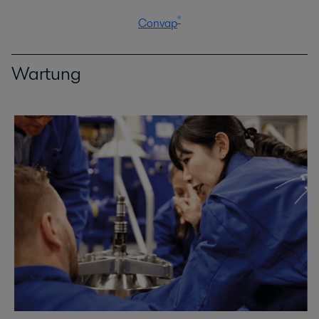
®
Convap
Wartung