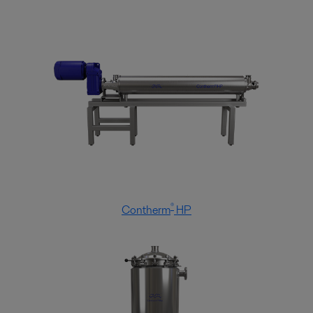
®
Contherm
HP