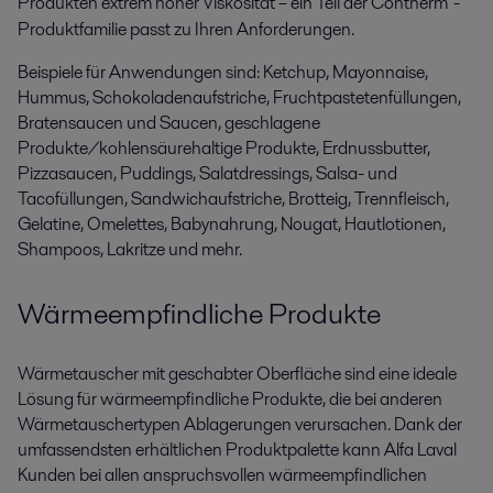
Produkten extrem hoher Viskosität – ein Teil der Contherm
-
Produktfamilie passt zu Ihren Anforderungen.
Beispiele für Anwendungen sind: Ketchup, Mayonnaise,
Hummus, Schokoladenaufstriche, Fruchtpastetenfüllungen,
Bratensaucen und Saucen, geschlagene
Produkte/kohlensäurehaltige Produkte, Erdnussbutter,
Pizzasaucen, Puddings, Salatdressings, Salsa- und
Tacofüllungen, Sandwichaufstriche, Brotteig, Trennfleisch,
Gelatine, Omelettes, Babynahrung, Nougat, Hautlotionen,
Shampoos, Lakritze und mehr.
Wärmeempfindliche Produkte
Wärmetauscher mit geschabter Oberfläche sind eine ideale
Lösung für wärmeempfindliche Produkte, die bei anderen
Wärmetauschertypen Ablagerungen verursachen. Dank der
umfassendsten erhältlichen Produktpalette kann Alfa Laval
Kunden bei allen anspruchsvollen wärmeempfindlichen