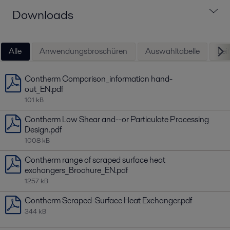
Downloads
Alle
Anwendungsbroschüren
Auswahltabelle
Leit
Contherm Comparison_information hand-
out_EN.pdf
101 kB
Contherm Low Shear and--or Particulate Processing
Design.pdf
1008 kB
Contherm range of scraped surface heat
exchangers_Brochure_EN.pdf
1257 kB
Contherm Scraped-Surface Heat Exchanger.pdf
344 kB