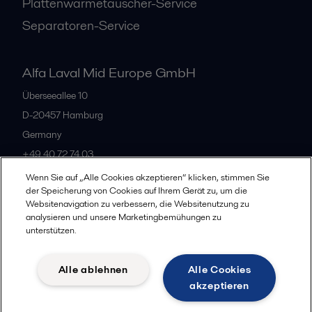
Plattenwärmetauscher-Service
Separatoren-Service
Alfa Laval Mid Europe GmbH
Überseeallee 10
D-20457 Hamburg
Germany
+49 40 72 74 03
Wenn Sie auf „Alle Cookies akzeptieren“ klicken, stimmen Sie
der Speicherung von Cookies auf Ihrem Gerät zu, um die
Alle Büros
Websitenavigation zu verbessern, die Websitenutzung zu
analysieren und unsere Marketingbemühungen zu
unterstützen.
Datenschutz
Cookie-Richtlinien
Impressum
Alle ablehnen
Alle Cookies
Legal terms and conditions
akzeptieren
Folgen