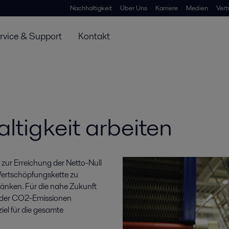
Nachhaltigkeit
Über Uns
Karriere
Medien
Vert
rvice & Support
Kontakt
ltigkeit arbeiten
 zur Erreichung der Netto-Null
 Wertschöpfungskette zu
änken. Für die nahe Zukunft
g der CO2-Emissionen
iel für die gesamte