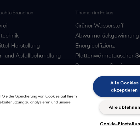
suchte Branchen
Themen im Fokus
rei
Grüner Wasserstoff
technik
Abwärmerückgewinnung
ttel-Herstellung
Energieeffizienz
- und Abfallbehandlung
Plattenwärmetauscher-Se
Separatoren-Service
Alle Cookies
akzeptieren
n Sie der Speicherung von Cookies auf Ihrem
Websitenutzung zu analysieren und unsere
Alle ablehne
Cookie-Einstellu
Datenschut
olgen