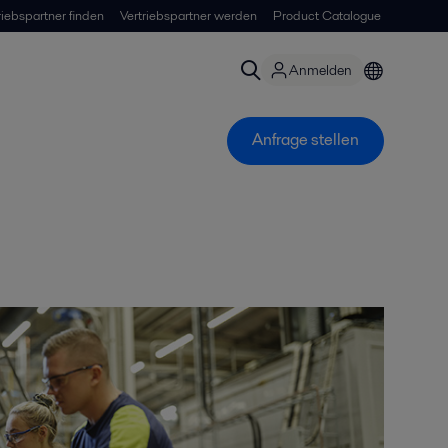
riebspartner finden
Vertriebspartner werden
Product Catalogue
Anmelden
Anfrage stellen