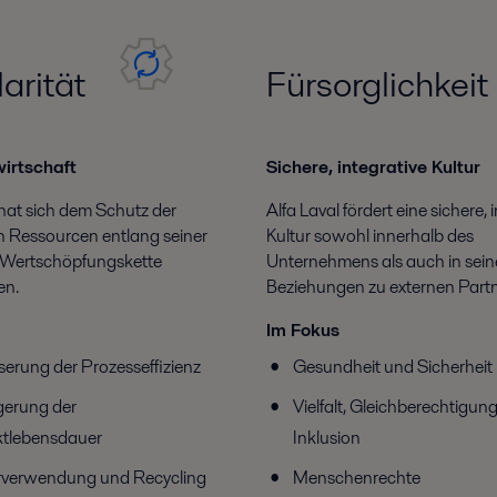
ularität
Fürsorglichke
wirtschaft
Sichere, integrative Kultur
 hat sich dem Schutz der
Alfa Laval fördert eine sichere, 
n Ressourcen entlang seiner
Kultur sowohl innerhalb des
Wertschöpfungskette
Unternehmens als auch in sei
en.
Beziehungen zu externen Partn
Im Fokus
serung der Prozesseffizienz
Gesundheit und Sicherheit
gerung der
Vielfalt, Gleichberechtigun
tlebensdauer
Inklusion
verwendung und Recycling
Menschenrechte