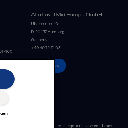
Alfa Laval Mid Europe GmbH
Überseeallee 10
D-20457 Hamburg
Germany
+49 40 72 74 03
rvice
Alle Büros
n
ngen
z
Cookie-Richtlinien
Impressum
Legal terms and conditions