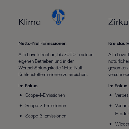
Klima
Zirk
Netto-Null-Emissionen
Kreislauf
Alfa Laval strebt an, bis 2050 in seinen
Alfa Laval
eigenen Betrieben und in der
natürliche
Wertschöpfungskette Netto-Null-
gesamten 
Kohlenstoffemissionen zu erreichen.
verschrieb
Im Fokus
Im Fokus
Scope-1-Emissionen
Verbes
Scope-2-Emissionen
Verlän
Produk
Scope-3-Emissionen
Wieder