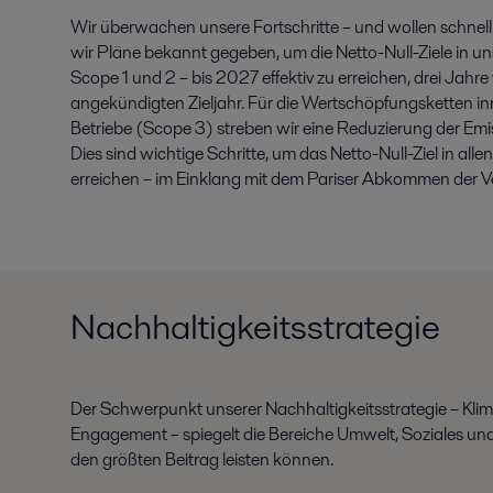
Wir überwachen unsere Fortschritte – und wollen schne
wir Pläne bekannt gegeben, um die Netto-Null-Ziele in u
Scope 1 und 2 – bis 2027 effektiv zu erreichen, drei Jahr
angekündigten Zieljahr. Für die Wertschöpfungsketten i
Betriebe (Scope 3) streben wir eine Reduzierung der E
Dies sind wichtige Schritte, um das Netto-Null-Ziel in all
erreichen – im Einklang mit dem Pariser Abkommen der V
Nachhaltigkeitsstrategie
Der Schwerpunkt unserer Nachhaltigkeitsstrategie – Klima
Engagement – spiegelt die Bereiche Umwelt, Soziales un
den größten Beitrag leisten können.