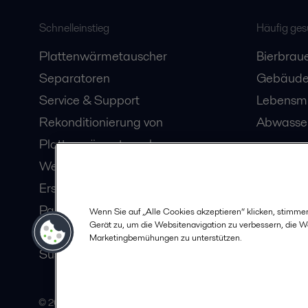
Schnelleinstieg
Häufig ge
Plattenwärmetauscher
Bierbraue
Separatoren
Gebäude
Service & Support
Lebensmi
Rekonditionierung von
Abwasser
Plattenwärmetauschern
Webinare
Ersatzteile
Partner in Ihrer Nähe
Wenn Sie auf „Alle Cookies akzeptieren“ klicken, stimme
Gerät zu, um die Websitenavigation zu verbessern, die 
Karriere
Marketingbemühungen zu unterstützen.
Sustainability
© 2015-2026, ALFA LAVAL
F