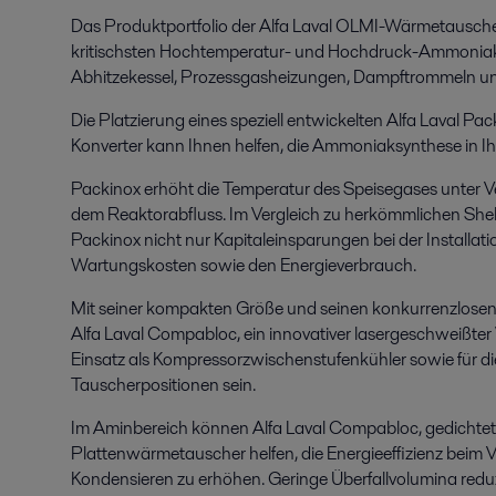
Das Produktportfolio der Alfa Laval OLMI-Wärmetauscher 
kritischsten Hochtemperatur- und Hochdruck-Ammoniak
Abhitzekessel, Prozessgasheizungen, Dampftrommeln u
Die Platzierung eines speziell entwickelten Alfa Laval 
Konverter kann Ihnen helfen, die Ammoniaksynthese in Ih
Packinox erhöht die Temperatur des Speisegases unter
dem Reaktorabfluss. Im Vergleich zu herkömmlichen Shel
Packinox nicht nur Kapitaleinsparungen bei der Installati
Wartungskosten sowie den Energieverbrauch.
Mit seiner kompakten Größe und seinen konkurrenzlos
Alfa Laval Compabloc, ein innovativer lasergeschweißter
Einsatz als Kompressorzwischenstufenkühler sowie für
Tauscherpositionen sein.
Im Aminbereich können Alfa Laval Compabloc, gedichtet
Plattenwärmetauscher helfen, die Energieeffizienz be
Kondensieren zu erhöhen. Geringe Überfallvolumina redu