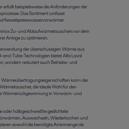
erfüllt beispielsweise die Anforderungen der
prozesse. Das Sortiment umfasst
nd Kesselspeisewasservorwärmer.
Packinox Zu- und Ablaufwärmetauschers vor dem
rer Anlage zu optimieren.
 Verwendung der überschüssigen Wärme aus
l-and-Tube-Technologien bietet Alfa Laval
on, sondern reduziert auch Betriebs- und
en Wärmeübertragungseigenschaften kann der
 Wärmetauscher, die ideale Wahl für den
 die Wärmerückgewinnung in Vorwärm- und
e oder halbgeschweißte gedichtete
im Vorwärmen, Auswechseln, Wiederkochen und
zieren sowohl die benötigte Aminmenge als