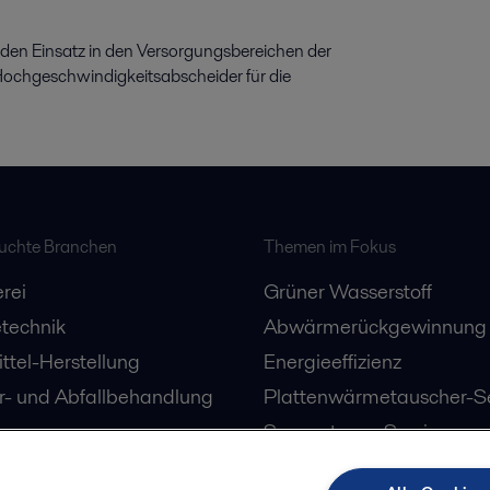
ür den Einsatz in den Versorgungsbereichen der
ochgeschwindigkeitsabscheider für die
suchte Branchen
Themen im Fokus
rei
Grüner Wasserstoff
technik
Abwärmerückgewinnung
ttel-Herstellung
Energieeffizienz
- und Abfallbehandlung
Plattenwärmetauscher-Se
Separatoren-Service