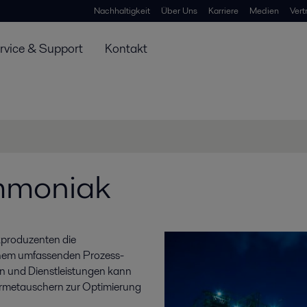
Nachhaltigkeit
Über Uns
Karriere
Medien
Vert
rvice & Support
Kontakt
mmoniak
kproduzenten die
einem umfassenden Prozess-
 und Dienstleistungen kann
ärmetauschern zur Optimierung