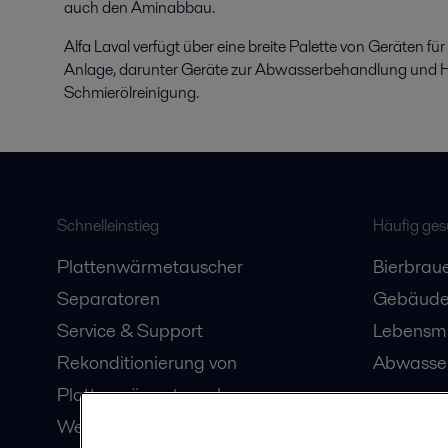
auch den Aminabbau.
Alfa Laval verfügt über eine breite Palette von Geräten f
Anlage, darunter Geräte zur Abwasserbehandlung und H
Schmierölreinigung.
Schnelleinstieg
Häufig ge
Plattenwärmetauscher
Bierbraue
Separatoren
Gebäude
Service & Support
Lebensmi
Rekonditionierung von
Abwasser
Plattenwärmetauschern
Webinare