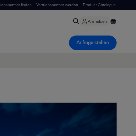
riebspartner finden
Vertriebspartner werden
Product Catalogue
Anmelden
Anfrage stellen