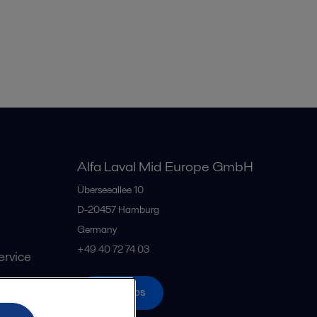
Alfa Laval Mid Europe GmbH
Überseeallee 10
D-20457 Hamburg
Germany
+49 40 72 74 03
rvice
Alle Büros