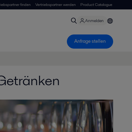
riebspartner finden
Vertriebspartner werden
Product Catalogue
Anmelden
Anfrage stellen
 Getränken