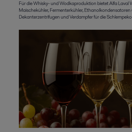
Für die Whisky- und Wodkaproduktion bietet Alfa Laval 
Maischekühler, Fermenterkühler, Ethanolkondensatoren 
Dekanterzentrifugen und Verdampfer für die Schlempekon