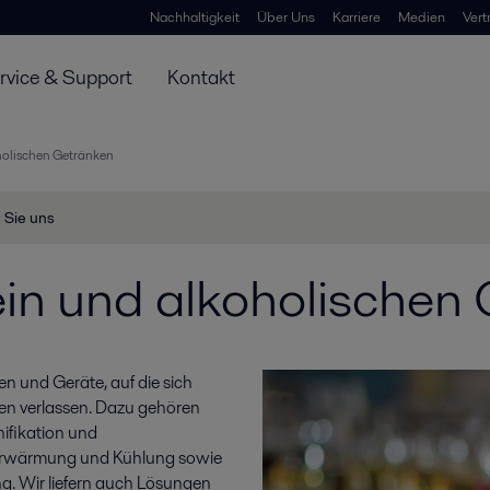
Nachhaltigkeit
Über Uns
Karriere
Medien
Vert
rvice & Support
Kontakt
holischen Getränken
 Sie uns
in und alkoholischen
en und Geräte, auf die sich
äten verlassen. Dazu gehören
ifikation und
, Erwärmung und Kühlung sowie
. Wir liefern auch Lösungen