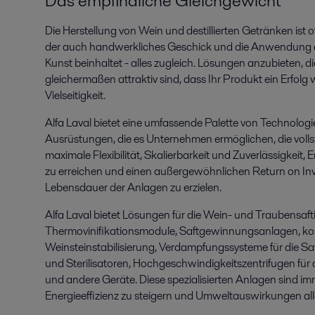
Das empfindliche Gleichgewicht
Die Herstellung von Wein und destillierten Getränken ist oft
der auch handwerkliches Geschick und die Anwendung ein
Kunst beinhaltet - alles zugleich. Lösungen anzubieten, die
gleichermaßen attraktiv sind, dass Ihr Produkt ein Erfolg w
Vielseitigkeit.
Alfa Laval bietet eine umfassende Palette von Technolog
Ausrüstungen, die es Unternehmen ermöglichen, die volls
maximale Flexibilität, Skalierbarkeit und Zuverlässigkeit, 
zu erreichen und einen außergewöhnlichen Return on Inv
Lebensdauer der Anlagen zu erzielen.
Alfa Laval bietet Lösungen für die Wein- und Traubensafti
Thermovinifikationsmodule, Saftgewinnungsanlagen, kon
Weinsteinstabilisierung, Verdampfungssysteme für die Saf
und Sterilisatoren, Hochgeschwindigkeitszentrifugen für 
und andere Geräte. Diese spezialisierten Anlagen sind im
Energieeffizienz zu steigern und Umweltauswirkungen alle