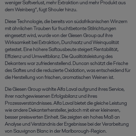
weniger Saftverlust, mehr Extraktion und mehr Produkt aus
dem Weinberg“, fügt Shouler hinzu.
Diese Technologie, die bereits von südafrikanischen Winzern
mit ähnlichen Trauben für fruchtbetonte Stilrichtungen
eingesetzt wird, wurde von der Giesen Group auf ihre
Wirksamkeit bei Extraktion, Durchsatz und Weinqualität
getestet. Eine höhere Saftausbeute steigert Rentabilität,
Effizienz und Umweltbilanz. Die Qualitätsleistung des
Dekanters war zufriedenstellend. Duncan schätzt die Frische
des Saftes und die reduzierte Oxidation, was entscheidend für
die Herstellung von frischen, aromatischen Weinen ist.
Die Giesen Group wählte Alfa Laval aufgrund ihres Service,
ihrer nachgewiesenen Erfolgsbilanz und ihres
Prozessverständnisses. Alfa Laval bietet die gleiche Leistung
wie andere Dekanterhersteller, jedoch mit einer kleineren,
besser preiswerten Einheit. Sie zeigten ein hohes Maß an
Analyse und Verständnis der Ergebnisse bei der Verarbeitung
von Sauvignon Blanc in der Marlborough-Region.