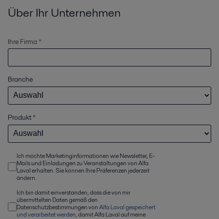
Über Ihr Unternehmen
Ihre Firma *
Branche
Produkt
*
Ich möchte Marketinginformationen wie Newsletter, E-
Mails und Einladungen zu Veranstaltungen von Alfa
Laval erhalten. Sie können Ihre Präferenzen jederzeit
ändern.
Ich bin damit einverstanden, dass die von mir
übermittelten Daten gemäß den
Datenschutzbestimmungen von
Alfa Laval gespeichert
und verarbeitet werden
, damit Alfa Laval auf meine