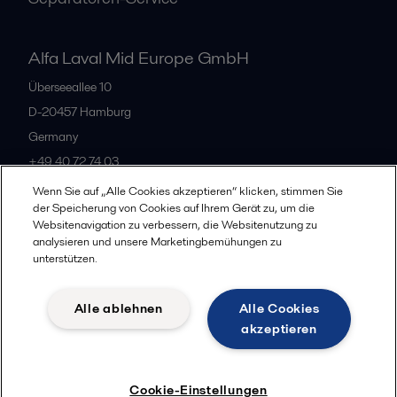
Alfa Laval Mid Europe GmbH
Überseeallee 10
D-20457 Hamburg
Germany
+49 40 72 74 03
Wenn Sie auf „Alle Cookies akzeptieren“ klicken, stimmen Sie
der Speicherung von Cookies auf Ihrem Gerät zu, um die
Alle Büros
Websitenavigation zu verbessern, die Websitenutzung zu
analysieren und unsere Marketingbemühungen zu
unterstützen.
Datenschutz
Cookie-Richtlinien
Impressum
Alle ablehnen
Alle Cookies
Legal terms and conditions
akzeptieren
Folgen
Cookie-Einstellungen
© 2015-2026, ALFA LAVAL