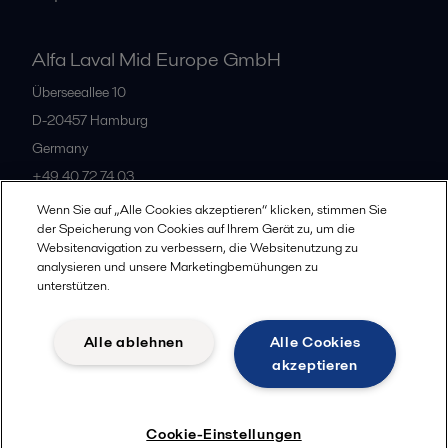
Alfa Laval Mid Europe GmbH
Überseeallee 10
D-20457 Hamburg
Germany
+49 40 72 74 03
Wenn Sie auf „Alle Cookies akzeptieren“ klicken, stimmen Sie
der Speicherung von Cookies auf Ihrem Gerät zu, um die
Alle Büros
Websitenavigation zu verbessern, die Websitenutzung zu
analysieren und unsere Marketingbemühungen zu
unterstützen.
Datenschutz
Cookie-Richtlinien
Impressum
Alle ablehnen
Alle Cookies
Legal terms and conditions
akzeptieren
Folgen
Cookie-Einstellungen
© 2015-2026, ALFA LAVAL