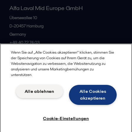
Alfa Laval Mid Europe GmbH
Überseeallee 10
D-20457 Hamburg
Germany
+49 40 72 74 03
Wenn Sie auf „Alle Cookies akzeptieren“ klicken, stimmen Sie
der Speicherung von Cookies auf Ihrem Gerät zu, um die
Alle Büros
Websitenavigation zu verbessern, die Websitenutzung zu
analysieren und unsere Marketingbemühungen zu
unterstützen.
Datenschutz
Cookie-Richtlinien
Impressum
Alle ablehnen
Alle Cookies
Legal terms and conditions
akzeptieren
Folgen
Cookie-Einstellungen
© 2015-2026, ALFA LAVAL