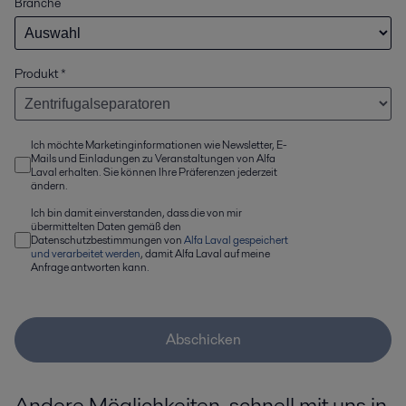
Branche
Produkt
*
Ich möchte Marketinginformationen wie Newsletter, E-
Mails und Einladungen zu Veranstaltungen von Alfa
Laval erhalten. Sie können Ihre Präferenzen jederzeit
ändern.
Ich bin damit einverstanden, dass die von mir
übermittelten Daten gemäß den
Datenschutzbestimmungen von
Alfa Laval gespeichert
und verarbeitet werden
, damit Alfa Laval auf meine
Anfrage antworten kann.
Abschicken
Andere Möglichkeiten, schnell mit uns in