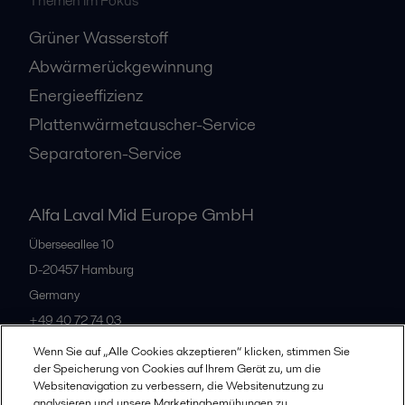
Themen im Fokus
Grüner Wasserstoff
Abwärmerückgewinnung
Energieeffizienz
Plattenwärmetauscher-Service
Separatoren-Service
Alfa Laval Mid Europe GmbH
Überseeallee 10
D-20457 Hamburg
Germany
+49 40 72 74 03
Wenn Sie auf „Alle Cookies akzeptieren“ klicken, stimmen Sie
der Speicherung von Cookies auf Ihrem Gerät zu, um die
Alle Büros
Websitenavigation zu verbessern, die Websitenutzung zu
analysieren und unsere Marketingbemühungen zu