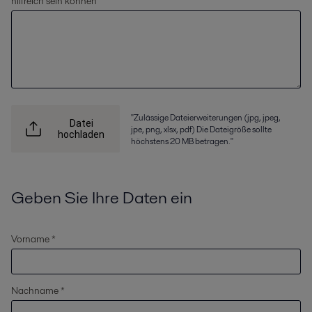
hilfreich sein können
"Zulässige Dateierweiterungen (jpg, jpeg,
Datei
jpe, png, xlsx, pdf) Die Dateigröße sollte
hochladen
höchstens 20 MB betragen."
Geben Sie Ihre Daten ein
Vorname *
Nachname *