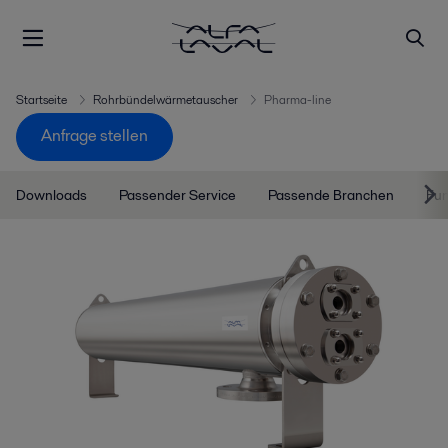
Startseite
Rohrbündelwärmetauscher
Pharma-line
Anfrage stellen
Downloads
Passender Service
Passende Branchen
Fun