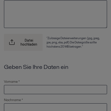
"Zulässige Dateierweiterungen (jpg, jpeg,
Datei
jpe, png, xlsx, pdf) Die Dateigröße sollte
hochladen
höchstens 20 MB betragen."
Geben Sie Ihre Daten ein
Vorname *
Nachname *