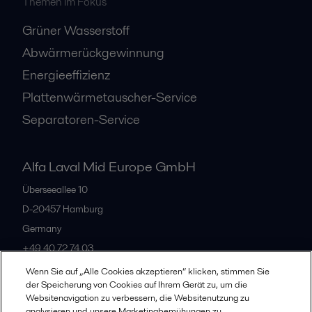
Themen im Fokus
Grüner Wasserstoff
Abwärmerückgewinnung
Energieeffizienz
Plattenwärmetauscher-Service
Separatoren-Service
Alfa Laval Mid Europe GmbH
Überseeallee 10
D-20457 Hamburg
Germany
+49 40 72 74 03
Wenn Sie auf „Alle Cookies akzeptieren“ klicken, stimmen Sie
der Speicherung von Cookies auf Ihrem Gerät zu, um die
Alle Büros
Websitenavigation zu verbessern, die Websitenutzung zu
analysieren und unsere Marketingbemühungen zu