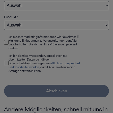
Produkt
*
Ich möchte Marketinginformationen wie Newsletter, E-
Mails und Einladungen zu Veranstaltungen von Alfa
Laval erhalten. Sie können Ihre Präferenzen jederzeit
ändern.
Ich bin damit einverstanden, dass die von mir
übermittelten Daten gemäß den
Datenschutzbestimmungen von
Alfa Laval gespeichert
und verarbeitet werden
, damit Alfa Laval auf meine
Anfrage antworten kann.
Abschicken
Andere Möglichkeiten, schnell mit uns in