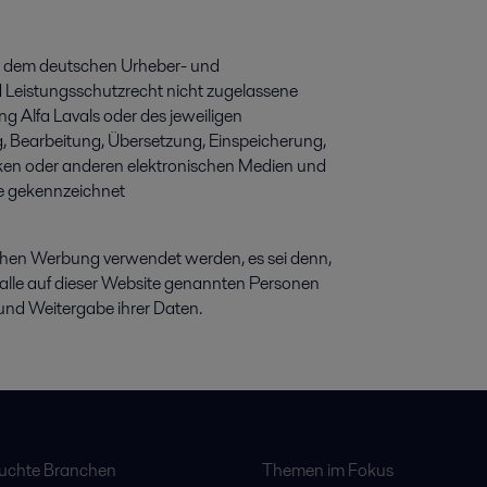
gen dem deutschen Urheber- und
 Leistungsschutzrecht nicht zugelassene
g Alfa Lavals oder des jeweiligen
ng, Bearbeitung, Übersetzung, Einspeicherung,
ken oder anderen elektronischen Medien und
he gekennzeichnet
chen Werbung verwendet werden, es sei denn,
und alle auf dieser Website genannten Personen
und Weitergabe ihrer Daten.
suchte Branchen
Themen im Fokus