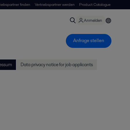
riebspartner finden
Vertriebspartner werden
Product Catalogue
Anmelden
Anfrage stellen
essum
Data privacy notice for job applicants