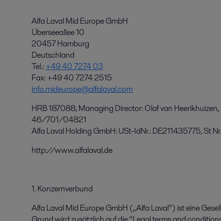
Alfa Laval Mid Europe GmbH
Überseeallee 10
20457 Hamburg
Deutschland
Tel.:
+49 40 7274 03
Fax: +49 40 7274 2515
info.mideurope@alfalaval.com
HRB 187088, Managing Director: Olaf van Heerikhuizen, U
46/701/04821
Alfa Laval Holding GmbH: USt-IdNr.: DE211435775, St 
http://www.alfalaval.de
1. Konzernverbund
Alfa Laval Mid Europe GmbH („Alfa Laval“) ist eine Gesel
Grund wird zusätzlich auf die “Legal terms and condition