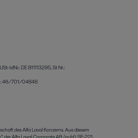
St-IdNr.: DE 811113295, St Nr.:
Nr.: 46/701/04848
lschaft des Alfa Laval Konzerns. Aus diesem
s“ der Alfa Laval Corporate AB (publ) SE-221