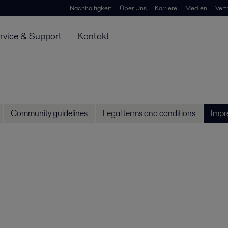
Nachhaltigkeit
Über Uns
Karriere
Medien
Vert
rvice & Support
Kontakt
Community guidelines
Legal terms and conditions
Impr