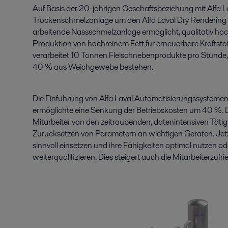
Auf Basis der 20-jährigen Geschäftsbeziehung mit Alfa L
Trockenschmelzanlage um den Alfa Laval Dry Rendering Op
arbeitende Nassschmelzanlage ermöglicht, qualitativ ho
Produktion von hochreinem Fett für erneuerbare Kraftstoff
verarbeitet 10 Tonnen Fleischnebenprodukte pro Stunde,
40 % aus Weichgewebe bestehen.
Die Einführung von Alfa Laval Automatisierungssysteme
ermöglichte eine Senkung der Betriebskosten um 40 %. Di
Mitarbeiter von den zeitraubenden, datenintensiven Tät
Zurücksetzen von Parametern an wichtigen Geräten. Jetzt
sinnvoll einsetzen und ihre Fähigkeiten optimal nutzen od
weiterqualifizieren. Dies steigert auch die Mitarbeiterzufri