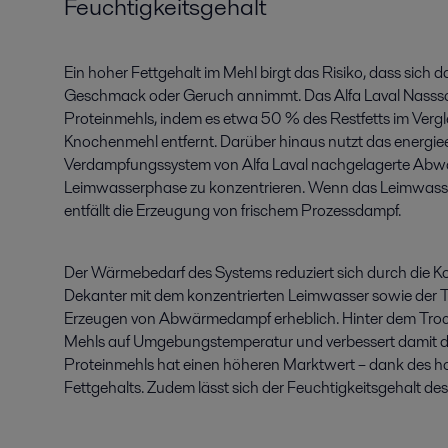
Feuchtigkeitsgehalt
Ein hoher Fettgehalt im Mehl birgt das Risiko, dass sic
Geschmack oder Geruch annimmt. Das Alfa Laval Nassschm
Proteinmehls, indem es etwa 50 % des Restfetts im Verg
Knochenmehl entfernt. Darüber hinaus nutzt das energieef
Verdampfungssystem von Alfa Laval nachgelagerte Abwär
Leimwasserphase zu konzentrieren. Wenn das Leimwasser
entfällt die Erzeugung von frischem Prozessdampf.
Der Wärmebedarf des Systems reduziert sich durch die K
Dekanter mit dem konzentrierten Leimwasser sowie der 
Erzeugen von Abwärmedampf erheblich. Hinter dem Trockn
Mehls auf Umgebungstemperatur und verbessert damit die
Proteinmehls hat einen höheren Marktwert – dank des h
Fettgehalts. Zudem lässt sich der Feuchtigkeitsgehalt d