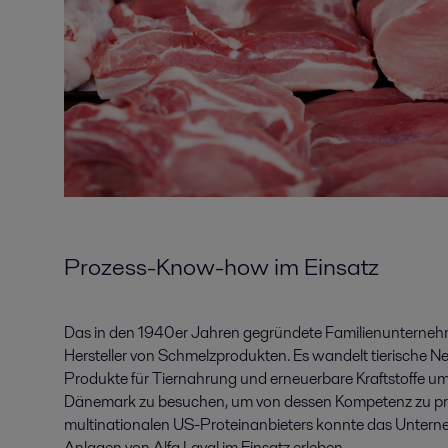
Prozess-Know-how im Einsatz
Das in den 1940er Jahren gegründete Familienunternehmen 
Hersteller von Schmelzprodukten. Es wandelt tierische N
Produkte für Tiernahrung und erneuerbare Kraftstoffe um. 
Dänemark zu besuchen, um von dessen Kompetenz zu prof
multinationalen US-Proteinanbieters konnte das Unte
Anlagen von Alfa Laval im Einsatz erleben.