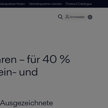
riebspartner finden
Vertriebspartner werden
Product Catalogue
Anmelden
ren – für 40 %
ein- und
Ausgezeichnete