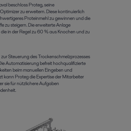
aval beschloss Proteg, seine
timizer zu erweitern. Diese kontinuierlich
chwertigeres Proteinmehl zu gewinnen und die
e zu steigern. Die erweiterte Anlage
 die in der Regel zu 60 % aus Knochen und zu
n zur Steuerung des Trockenschmelzprozesses
e Automatisierung befreit hochqualifizierte
igkeiten beim manuellen Eingeben und
 kann Proteg die Expertise der Mitarbeiter
er sie für nützlichere Aufgaben
edenheit.