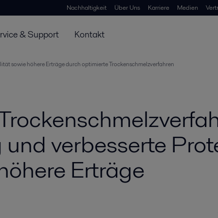
Nachhaltigkeit
Über Uns
Karriere
Medien
Vert
rvice & Support
Kontakt
lität sowie höhere Erträge durch optimierte Trockenschmelzverfahren
 Trockenschmelzverfah
 und verbesserte Prot
 höhere Erträge