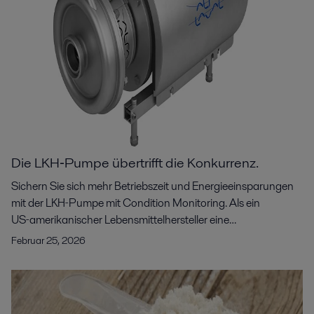
Die LKH‑Pumpe übertrifft die Konkurrenz.
Sichern Sie sich mehr Betriebszeit und Energieeinsparungen
mit der LKH‑Pumpe mit Condition Monitoring. Als ein
US‑amerikanischer Lebensmittelhersteller eine
Pumpenlösung für die anspruchsvollen Anforderungen eines
Februar 25, 2026
neuen CIP‑Systems in einer Ultrafiltrationsanwendung
suchte, wandte er sich an Alfa Laval. Die Alfa Laval
LKH‑Kreiselpumpen erwiesen sich aufgrund ihrer kompakten
Bauweise, hohen Betriebseffizienz, höheren Durchfluss- und