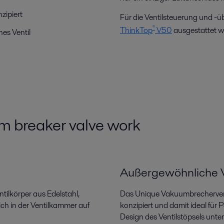
zipiert
Für die Ventilsteuerung und 
®
ThinkTop
V50
ausgestattet w
es Ventil
m breaker valve work
Außergewöhnliche V
ilkörper aus Edelstahl,
Das Unique Vakuumbrecherventi
sich in der Ventilkammer auf
konzipiert und damit ideal fü
Design des Ventilstöpsels unte