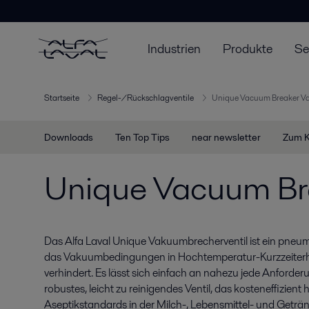
Industrien
Produkte
Se
Startseite
Regel-/Rückschlagventile
Unique Vacuum Breaker Va
Downloads
Ten Top Tips
near newsletter
Zum K
Unique Vacuum Br
Das Alfa Laval Unique Vakuumbrecherventil ist ein pneum
das Vakuumbedingungen in Hochtemperatur-Kurzzeiter
verhindert. Es lässt sich einfach an nahezu jede Anforder
robustes, leicht zu reinigendes Ventil, das kosteneffizien
Aseptikstandards in der Milch-, Lebensmittel- und Getränke