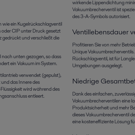
wirkende Lippendichtung minim
Vakuumbrecherventil ist spezie
des 3-A-Symbols autorisiert.
 wie ein Kugelrückschlagventil
Ventillebensdauer v
 oder CIP unter Druck gesetzt
z gedrückt und verschließt die
Profitieren Sie von mehr Betrie
Unique Vakuumbrecherventils.
el nach unten gezogen, so dass
Rückschlagventil, ist für Langl
indert ein Vakuum im System.
Umgebungen ausgelegt.
lantrieb verwendet (gepulst),
Niedrige Gesamtbet
z und das Innere des
Flüssigkeit wird während des
Dank des einfachen, zuverlässi
gsanschluss entleert.
Vakuumbrecherventilen eine la
Produktsicherheit und mehr Bet
dieses Vakuumbrecherventil d
eine kosteneffiziente Lösung f