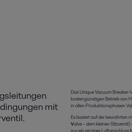
ngsleitungen
Das Unique Vacuum Breaker-Vent
kostengünstigen Betrieb von H
dingungen mit
in allen Produktionsphasen Va
entil.
Es basiert auf der bewährten
V
alve – dem kleinen Sitzventil)
nur ein einziger Luftanschluss