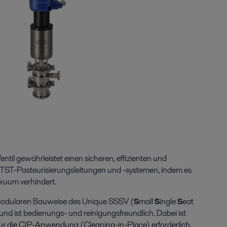
il gewährleistet einen sicheren, effizienten und
TST-Pasteurisierungsleitungen und -systemen, indem es
kuum verhindert.
 modularen Bauweise des Unique SSSV (
S
mall
S
ingle
S
eat
 und ist bedienungs- und reinigungsfreundlich. Dabei ist
 für die CIP-Anwendung (Cleaning-in-Place) erforderlich.