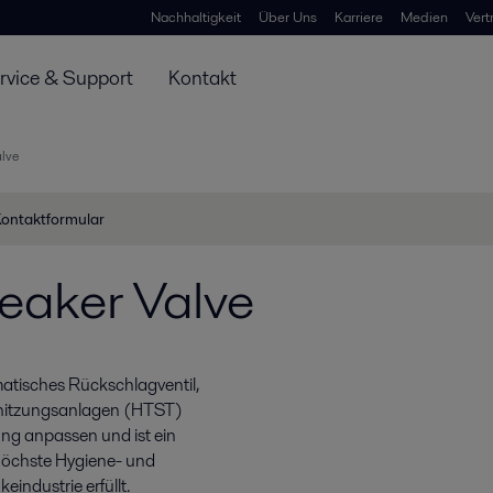
Nachhaltigkeit
Über Uns
Karriere
Medien
Vert
rvice & Support
Kontakt
lve
ontaktformular
eaker Valve
atisches Rückschlagventil,
hitzungsanlagen (HTST)
ung anpassen und ist ein
t höchste Hygiene- und
industrie erfüllt.