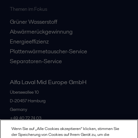
Themen im Fokus
Grüner Wasserstoff
Abwärmerückgewinnung
Energieeffizienz
Plattenwärmetauscher-Service
Separatoren-Service
Alfa Laval Mid Europe GmbH
Überseeallee 10
D-20457 Hamburg
Germany
+49 40 72 74 03
Wenn Sie auf „Alle Cookies akzeptieren“ klicken, stimmen Sie
der Speicherung von Cookies auf Ihrem Gerät zu, um die
Alle Büros