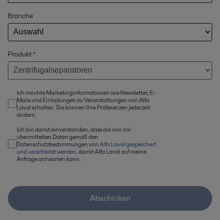
Branche
Produkt
*
Ich möchte Marketinginformationen wie Newsletter, E-
Mails und Einladungen zu Veranstaltungen von Alfa
Laval erhalten. Sie können Ihre Präferenzen jederzeit
ändern.
Ich bin damit einverstanden, dass die von mir
übermittelten Daten gemäß den
Datenschutzbestimmungen von
Alfa Laval gespeichert
und verarbeitet werden
, damit Alfa Laval auf meine
Anfrage antworten kann.
Abschicken