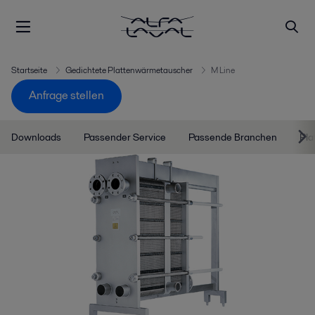
Startseite
Gedichtete Plattenwärmetauscher
M Line
Anfrage stellen
Downloads
Passender Service
Passende Branchen
Pla