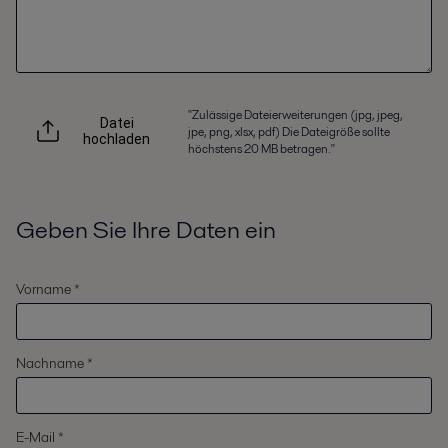
"Zulässige Dateierweiterungen (jpg, jpeg,
Datei
jpe, png, xlsx, pdf) Die Dateigröße sollte
hochladen
höchstens 20 MB betragen."
Geben Sie Ihre Daten ein
Vorname *
Nachname *
E-Mail *