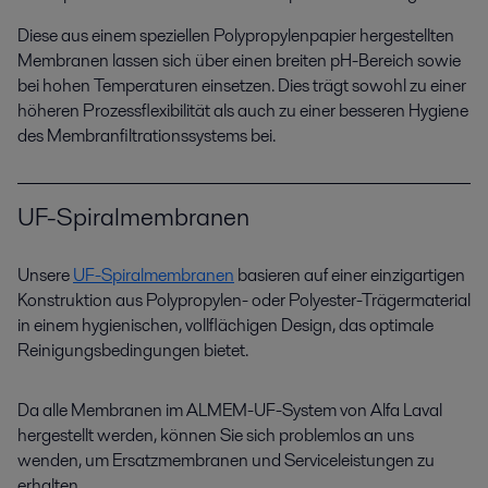
Diese aus einem speziellen
Polypropylenpapier
hergestellten
Membranen
lassen sich
über einen breiten pH-Bereich sowie
bei hohen Temperaturen
einsetzen
. Dies trägt sowohl
zu einer
höheren
Prozessflexibilität als auch
zu einer besseren
Hygiene
des Membranfiltrationssystems
bei
.
UF-Spiralmembranen
Unsere
UF
-S
piralmembrane
n
basieren auf einer einzigartigen
Konstruktion aus Polypropylen- oder Polyester-Trägermaterial
in einem hygienischen, vollflächigen Design, das optimale
Reinigungsbedingungen bietet
.
Da alle Membranen im ALMEM-UF-System von Alfa Laval
hergestellt werden, können Sie sich problemlos an uns
wenden, um Ersatzmembranen und Serviceleistungen zu
erhalten.