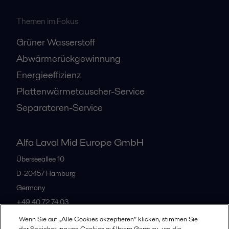
Themen im Fokus
Grüner Wasserstoff
Abwärmerückgewinnung
Energieeffizienz
Plattenwärmetauscher-Service
Separatoren-Service
Alfa Laval Mid Europe GmbH
Überseeallee 10
D-20457 Hamburg
Germany
+49 40 72 74 03
Wenn Sie auf „Alle Cookies akzeptieren“ klicken, stimmen Sie
der Speicherung von Cookies auf Ihrem Gerät zu, um die