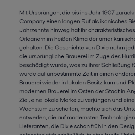
Mit Ursprüngen, die bis ins Jahr 1907 zurückr
Company einen langen Ruf als ikonisches Bi
Jahrzehnte hinweg hat ihr charakteristisch
Orleanern im heißen Klima der amerikanische
gehalten. Die Geschichte von Dixie nahm je
die ursprüngliche Brauerei im Zuge des Hurr
beschädigt wurde, was zu ihrer Schließung füh
wurde auf unbestimmte Zeit in einen anderen
Brauerei wieder in lokalen Besitz kam und Pl
modernen Brauerei im Osten der Stadt in A
Ziel, eine lokale Marke zu verjüngen und ein
Wachstum zu schaffen, machte sich das Unt
entwerfen, die auf modernsten Technologien b
Lieferanten, die Dixie schon früh in den Des
entschied sich schließlich, in eine breite Pal