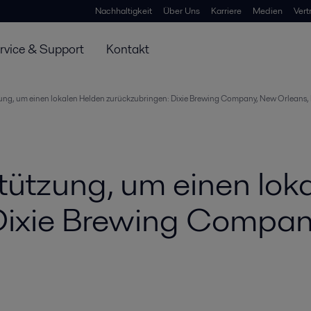
Nachhaltigkeit
Über Uns
Karriere
Medien
Vert
rvice & Support
Kontakt
ung, um einen lokalen Helden zurückzubringen: Dixie Brewing Company, New Orleans,
tützung, um einen lok
Dixie Brewing Compan