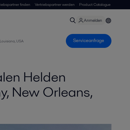
riebspartner finden
Vertriebspartner werden
Product Catalogue
Anmelden
Serviceanfrage
 Louisiana, USA
alen Helden
y, New Orleans,