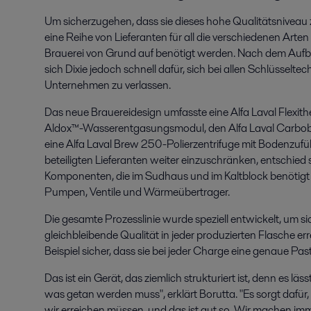
Um sicherzugehen, dass sie dieses hohe Qualitätsniveau z
eine Reihe von Lieferanten für all die verschiedenen Arten
Brauerei von Grund auf benötigt werden. Nach dem Aufba
sich Dixie jedoch schnell dafür, sich bei allen Schlüsselt
Unternehmen zu verlassen.
Das neue Brauereidesign umfasste eine Alfa Laval Flexith
Aldox™-Wasserentgasungsmodul, den Alfa Laval Carbob
eine Alfa Laval Brew 250-Polierzentrifuge mit Bodenzuf
beteiligten Lieferanten weiter einzuschränken, entschied si
Komponenten, die im Sudhaus und im Kaltblock benötigt we
Pumpen, Ventile und Wärmeübertrager.
Die gesamte Prozesslinie wurde speziell entwickelt, um sich
gleichbleibende Qualität in jeder produzierten Flasche err
Beispiel sicher, dass sie bei jeder Charge eine genaue Past
Das ist ein Gerät, das ziemlich strukturiert ist, denn es läs
was getan werden muss", erklärt Borutta. "Es sorgt dafür,
wir erreichen müssen, und das ist gut so. Wir machen immer