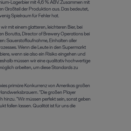
remium-Lagerbier mit 4,6 % ABV. Zusammen mit
en Großteil der Produktion aus. Das bedeutet,
enig Spielraum für Fehler hat.
ir mit einem glatteren, leichteren Bier, bei
 Borutta, Director of Brewery Operations bei
ten: Sauerstoffaufnahme, Einhalten aller
ozesses. Wenn die Leute in den Supermarkt
biere, wenn sie also ein Risiko eingehen und
eshalb müssen wir eine qualitativ hochwertige
öglich arbeiten, um diese Standards zu
ixies primäre Konkurrenz von Amerikas großen
 Handwerksbrauern. "Die großen Player
ch hinzu. "Wir müssen perfekt sein, sonst geben
 fallen lassen. Qualität ist für uns die