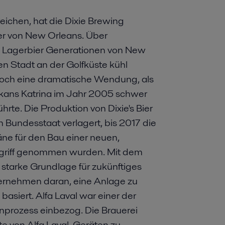
eichen, hat die Dixie Brewing
er von New Orleans. Über
es Lagerbier Generationen von New
n Stadt an der Golfküste kühl
doch eine dramatische Wendung, als
ikans Katrina im Jahr 2005 schwer
rte. Die Produktion von Dixie's Bier
 Bundesstaat verlagert, bis 2017 die
äne für den Bau einer neuen,
ngriff genommen wurden. Mit dem
e starke Grundlage für zukünftiges
ernehmen daran, eine Anlage zu
asiert. Alfa Laval war einer der
ignprozess einbezog. Die Brauerei
ette von Alfa Laval-Geräten zu