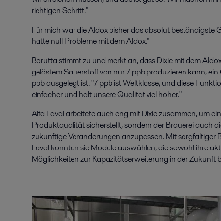
richtigen Schritt."
Für mich war die Aldox bisher das absolut beständigste G
hatte null Probleme mit dem Aldox."
Borutta stimmt zu und merkt an, dass Dixie mit dem Aldo
gelöstem Sauerstoff von nur 7 ppb produzieren kann, ein G
ppb ausgelegt ist. "7 ppb ist Weltklasse, und diese Funkti
einfacher und hält unsere Qualität viel höher."
Alfa Laval arbeitete auch eng mit Dixie zusammen, um eine
Produktqualität sicherstellt, sondern der Brauerei auch di
zukünftige Veränderungen anzupassen. Mit sorgfältiger 
Laval konnten sie Module auswählen, die sowohl ihre akt
Möglichkeiten zur Kapazitätserweiterung in der Zukunft b