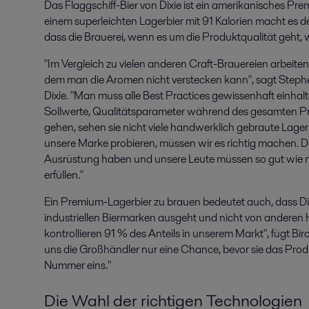
Das Flaggschiff-Bier von Dixie ist ein amerikanisches P
einem superleichten Lagerbier mit 91 Kalorien macht es d
dass die Brauerei, wenn es um die Produktqualität geht, w
"Im Vergleich zu vielen anderen Craft-Brauereien arbeiten w
dem man die Aromen nicht verstecken kann", sagt Stephen
Dixie. "Man muss alle Best Practices gewissenhaft einhal
Sollwerte, Qualitätsparameter während des gesamten Pr
gehen, sehen sie nicht viele handwerklich gebraute Lager
unsere Marke probieren, müssen wir es richtig machen. D
Ausrüstung haben und unsere Leute müssen so gut wie m
erfüllen."
Ein Premium-Lagerbier zu brauen bedeutet auch, dass D
industriellen Biermarken ausgeht und nicht von anderen
kontrollieren 91 % des Anteils in unserem Markt", fügt Bir
uns die Großhändler nur eine Chance, bevor sie das Produkt
Nummer eins."
Die Wahl der richtigen Technologien