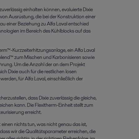
uverlässig einhalten können, evaluierte Dixie
 von Ausrüstung, die bei der Konstruktion einer
u einer Beziehung zu Alfa Laval entschied
echnologien im Bereich des Kühlblocks auf das
erm™-Kurzzeiterhitzungsanlage, ein Alfa Laval
lend™ zum Mischen und Karbonisieren sowie
ührung. Um die Anzahl der an dem Projekt
ch Dixie auch für die restlichen losen
rden, für Alfa Laval, einschließlich der
erzustellen, dass Dixie zuverlässig die gleiche,
eichen kann. Die Flexitherm-Einheit stellt zum
eurisierung erreicht.
st einen nichts tun, was nicht genau das ist,
 dass wir die Qualitätsparameter erreichen, die
 alles richtig, in der richtigen Reihenfolge, im