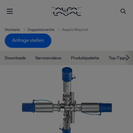
Startseite
Doppelsitzventile
Aseptic Mixproof
Anfrage stellen
Downloads
Servicevideos
Produktpalette
Top-Tipps