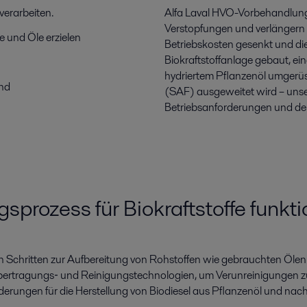
 verarbeiten.
Alfa Laval HVO-Vorbehandlung
Verstopfungen und verlängern 
 und Öle erzielen
Betriebskosten gesenkt und die
Biokraftstoffanlage gebaut, ei
hydriertem Pflanzenöl umgerüst
nd
(SAF) ausgeweitet wird – unse
Betriebsanforderungen und de
rozess für Biokraftstoffe funkti
en Schritten zur Aufbereitung von Rohstoffen wie gebrauchten Öl
bertragungs‑ und Reinigungstechnologien, um Verunreinigungen zu 
erungen für die Herstellung von Biodiesel aus Pflanzenöl und nachh