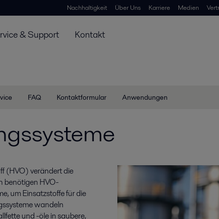
Nachhaltigkeit
Über Uns
Karriere
Medien
Vert
rvice & Support
Kontakt
vice
FAQ
Kontaktformular
Anwendungen
ngssysteme
ff (HVO) verändert die
on benötigen HVO-
e, um Einsatzstoffe für die
ngssysteme wandeln
llfette und -öle in saubere,