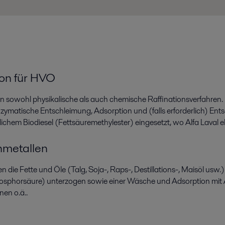
ion für HVO
 sowohl physikalische als auch chemische Raffinationsverfahren. 
enzymatische Entschleimung, Adsorption und (falls erforderlich) E
hem Biodiesel (Fettsäuremethylester) eingesetzt, wo Alfa Laval eb
nmetallen
 Fette und Öle (Talg, Soja-, Raps-, Destillations-, Maisöl usw.) s
osphorsäure) unterzogen sowie einer Wäsche und Adsorption mit 
en o.ä..