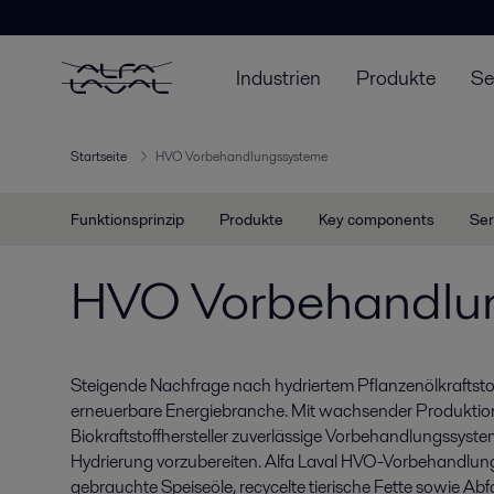
Industrien
Produkte
Se
Startseite
HVO Vorbehandlungssysteme
Funktionsprinzip
Produkte
Key components
Ser
HVO Vorbehandlu
Steigende Nachfrage nach hydriertem Pflanzenölkraftsto
erneuerbare Energiebranche. Mit wachsender Produkti
Biokraftstoffhersteller zuverlässige Vorbehandlungssystem
Hydrierung vorzubereiten. Alfa Laval HVO-Vorbehandlu
gebrauchte Speiseöle, recycelte tierische Fette sowie Abfa